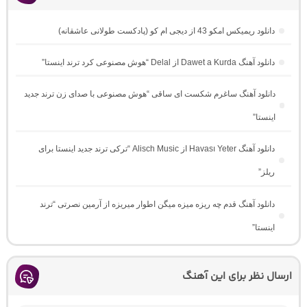
دانلود ریمیکس امکو 43 از دیجی ام کو (پادکست طولانی عاشقانه)
دانلود آهنگ Dawet a Kurda از Delal “هوش مصنوعی کرد ترند اینستا”
دانلود آهنگ ساغرم شکست ای ساقی “هوش مصنوعی با صدای زن ترند جدید
اینستا”
دانلود آهنگ Havası Yeter از Alisch Music “ترکی ترند جدید اینستا برای
ریلز”
دانلود آهنگ ﻗﺪم ﭼﻪ رﻳﺰه ﻣﻴﺰه ﻣﻴﮕﻦ اﻃﻮار ﻣﻴﺮﻳﺰه از آرمین نصرتی “ترند
اینستا”
ارسال نظر برای این آهنگ