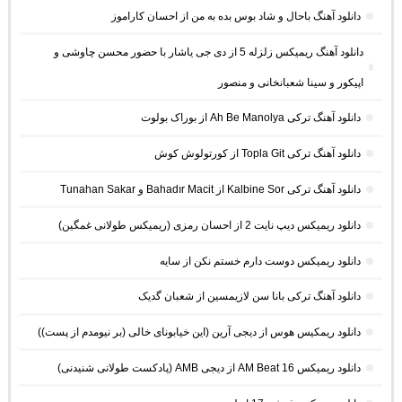
دانلود آهنگ باحال و شاد بوس بده به من از احسان کاراموز
دانلود آهنگ ریمیکس زلزله 5 از دی جی یاشار با حضور محسن چاوشی و
اپیکور و سینا شعبانخانی و منصور
دانلود آهنگ ترکی Ah Be Manolya از بوراک بولوت
دانلود آهنگ ترکی Topla Git از کورتولوش کوش
دانلود آهنگ ترکی Kalbine Sor از Bahadır Macit و Tunahan Sakar
دانلود ریمیکس دیپ نایت 2 از احسان رمزی (ریمیکس طولانی غمگین)
دانلود ریمیکس دوست دارم خستم نکن از سایه
دانلود آهنگ ترکی بانا سن لازیمسین از شعبان گدیک
دانلود ریمکیس هوس از دیجی آرین (این خیابونای خالی (بر نیومدم از پست))
دانلود ریمیکس AM Beat 16 از دیجی AMB (پادکست طولانی شنیدنی)