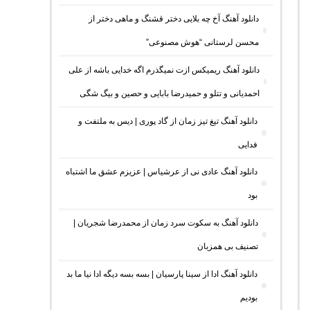
دانلود آهنگ آخ چه بلایی دختر قشنگ و ماهی دختر از
محسن لرستانی “هوش مصنوعی”
دانلود آهنگ ریمیکس ازت نمیگذرم اگه خدایی باشه از علی
احمدیانی و تتلو و حمیدرضا بابایی و حصین و بیگ شگی
دانلود آهنگ تیغ تیز زمان از گاد پوری | دیس به ملتفت و
فدایی
دانلود آهنگ عادی نی از عرشیاس | عزیزم عشق ما اشتباه
بود
دانلود آهنگ به سکوت سرد زمان از محمدرضا شجریان |
تصنیف بی همزبان
دانلود آهنگ ادا از سینا پارسیان | بسه بسه دیگه ادا نیا ما بد
بودیم