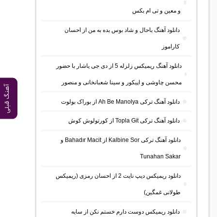
و معین و تی ام بکس
دانلود آهنگ باحال و شاد بوس بده به من از احسان
کاراموز
دانلود آهنگ ریمیکس زلزله 5 از دی جی یاشار با حضور
محسن چاوشی و اپیکور و سینا شعبانخانی و منصور
آهنگ قبلی
دانلود آهنگ ترکی Ah Be Manolya از بوراک بولوت
دانلود آهنگ ترکی Topla Git از کورتولوش کوش
دانلود آهنگ ترکی Kalbine Sor از Bahadır Macit و
Tunahan Sakar
دانلود ریمیکس دیپ نایت 2 از احسان رمزی (ریمیکس
طولانی غمگین)
دانلود ریمیکس دوست دارم خستم نکن از سایه