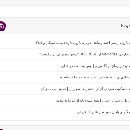
رتبط
 بارون از میر احمد و ماهد | دوباره بارون بارید دستمه سیگار و فندک
DUO “هوش مصنوعی ترند اینستا”
 تیغ تیز زمان از گاد پوری | دیس به ملتفت و فدایی
گ عادی نی از عرشیاس | عزیزم عشق ما اشتباه بود
نگ به سکوت سرد زمان از محمدرضا شجریان | تصنیف بی همزبان
 ادا از سینا پارسیان | بسه بسه دیگه ادا نیا ما بد بودیم
گ گلهای باران خورده از علیرضا قربانی