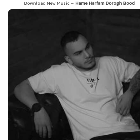
Download New Music –
Hame Harfam Dorogh Bood