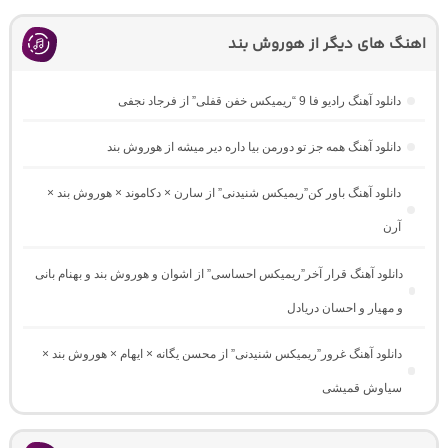
اهنگ های دیگر از هوروش بند
دانلود آهنگ رادیو فا 9 “ریمیکس خفن قفلی” از فرجاد نجفی
دانلود آهنگ همه جز تو دورمن بیا داره دیر میشه از هوروش بند
دانلود آهنگ باور کن”ریمیکس شنیدنی” از سارن × دکاموند × هوروش بند ×
آرن
دانلود آهنگ قرار آخر”ریمیکس احساسی” از اشوان و هوروش بند و بهنام بانی
و مهیار و احسان دریادل
دانلود آهنگ غرور”ریمیکس شنیدنی” از محسن یگانه × ایهام × هوروش بند ×
سیاوش قمیشی