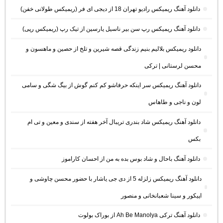
دانلود آهنگ ریمیکس رادیو تهران 18 از دیجی ای فر (ریمیکس طولانی خفن)
دانلود آهنگ ریمیکس رپ سن بیر ناسیل یارسین از تیک رپ (ریمیکس رپی)
دانلود ریمیکس بلالیم بنیم زندگی قصه شیرین و تلخ از حصین و ماهسون و
محسن لرستانی | ترکی
دانلود آهنگ ریمیکس سر اینکه حرفاشو کم کنم گوش از بیگ شگی و سامی
لون و ناجی و طاهاس
دانلود آهنگ ریمیکس شاد بندری تریبال آخر هفته از سندی و معین و تی ام
بکس
دانلود آهنگ باحال و شاد بوس بده به من از احسان کاراموز
دانلود آهنگ ریمیکس زلزله 5 از دی جی یاشار با حضور محسن چاوشی و
اپیکور و سینا شعبانخانی و منصور
دانلود آهنگ ترکی Ah Be Manolya از بوراک بولوت