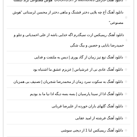
دانلود آهنگ خارجی Memories از DUORUSH “هوش مصنوعی ترند اینستا”
دانلود آهنگ آخ چه بلایی دختر قشنگ و ماهی دختر از محسن لرستانی “هوش
مصنوعی”
دانلود آهنگ ریمیکس ازت نمیگذرم اگه خدایی باشه از علی احمدیانی و تتلو و
حمیدرضا بابایی و حصین و بیگ شگی
دانلود آهنگ تیغ تیز زمان از گاد پوری | دیس به ملتفت و فدایی
دانلود آهنگ عادی نی از عرشیاس | عزیزم عشق ما اشتباه بود
دانلود آهنگ به سکوت سرد زمان از محمدرضا شجریان | تصنیف بی همزبان
دانلود آهنگ ادا از سینا پارسیان | بسه بسه دیگه ادا نیا ما بد بودیم
دانلود آهنگ گلهای باران خورده از علیرضا قربانی
دانلود آهنگ فرشته از امید عقابی
دانلود آهنگ ریمیکس لنا 1 از دیجی سوشی