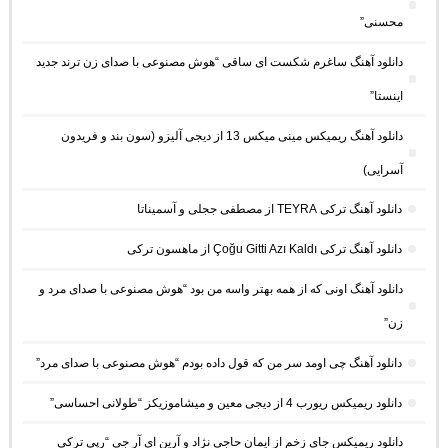
محسنی”
دانلود آهنگ ساغرم شکست ای ساقی “هوش مصنوعی با صدای زن ترند جدید
اینستا”
دانلود آهنگ ریمیکس مینی میکس 13 از دیجی آلیزو (سون بند و فریدون
آسرایی)
دانلود آهنگ ترکی TEYRA از مصطفی ججلی و آسمیناتا
دانلود آهنگ ترکی Çoğu Gitti Azı Kaldı از ماهسون ترکی
دانلود آهنگ اونی که از همه بهتر واسه من بود “هوش مصنوعی با صدای مرد و
زن”
دانلود آهنگ چی اومد سر من که قول داده بودم “هوش مصنوعی با صدای مرد”
دانلود ریمیکس ریورب 4 از دیجی معین و میشاموزیکز “طولانی احساسی”
دانلود ریمیکس جای زخم از ایمان حاجی نژاد و آرین ای آر جی “رپی ترکی