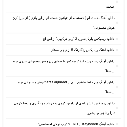
طعمه
دانلود آهنگ خسته ام ( خسته ام از دنیاتون خسته ام از این بازی ) از میرا “زن
هوش مصنوعی”
دانلود ریمیکس پارکینسون 3 “رپی ترکیبی” از اس اچ
دانلود آهنگ ریمیکس رنگارنگ 5 از دیجی ممتاز
دانلود آهنگ زینبو وشه لیلا “ریمیکس با صدای زن هوش مصنوعی بندری ترند
اینستا”
دانلود آهنگ من فقط عاشق اینم از aras arjmand “هوش مصنوعی ترند
اینستا”
دانلود ریمیکس عشق ابدی از رامین کرمی و فرهاد جهانگیری و رضا کرمی
تارا و ناجی و پیشرو
دانلود آهنگ Kaybeden از MERO “رپ ترکی احساسی”