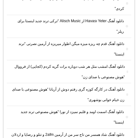
کردی”
دانلود آهنگ Havası Yeter از Alisch Music “ترکی ترند جدید اینستا برای
ریلز”
دانلود آهنگ ﻗﺪم ﭼﻪ رﻳﺰه ﻣﻴﺰه ﻣﻴﮕﻦ اﻃﻮار ﻣﻴﺮﻳﺰه از آرمین نصرتی “ترند
اینستا”
دانلود آهنگ امشب مثل هر شب دوباره برات گریه کردم (کجایی) از فرووال
“هوش مصنوعی با صدای زن”
دانلود آهنگ در کارگه کوزه گری رفتم دوش از آریانا “هوش مصنوعی با صدای
زن خیام خوانی بوشهری”
دانلود آهنگ اسمت اومد و قلبم نمیزد از نورا “هوش مصنوعی ترند جدید
اینستا”
دانلود آهنگ شاد همسر من تاج سر من از آرمین 2afm و تتلو و رضایا و اردلان