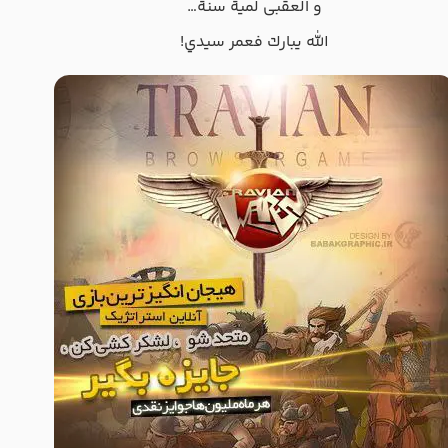
و العقبى لمية سنة…
الله يبارك فعمر سيدي!