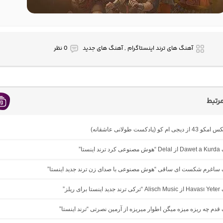
آهنگ های ترند اینستاگرام , آهنگ های جدید
0 نظر
رتبط
ام کو (پادکست طولانی عاشقانه)
ینستا”
نگ ساغرم شکست ای ساقی “هوش مصنوعی با صدای زن ترند جدید اینستا”
ی ریلز”
گ ﻗﺪم ﭼﻪ رﻳﺰه ﻣﻴﺰه ﻣﻴﮕﻦ اﻃﻮار ﻣﻴﺮﻳﺰه از آرمین نصرتی “ترند اینستا”