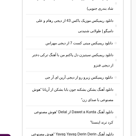
شاد بندری جنوبی)
دانلود ریمیکس موزیک باکس 43 از دیجی رهام و علی
دامیگو | طولانی شنیدنی
دانلود ریمیکس مینی کست 7 از دیجی مهراس
دانلود ریمیکس سیتیزن دل پاکتم من با آهنگ ترکی دختر
از دیجی فنزو
دانلود ریمیکس زیرو رو از دیجی آرین ای آر جی
دانلود آهنگ بشکن بشکنه جون بابا بشکن از آریانا “هوش
مصنوعی با صدای زن”
دانلود آهنگ Dawet a Kurda از Delal “هوش مصنوعی
کرد ترند اینستا”
دانلود آهنگ Yavaş Yavaş Derin Derin “هوش مصنوعی