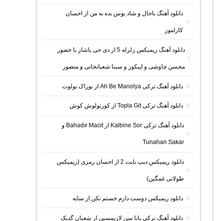
دانلود آهنگ باحال و شاد بوس بده به من از احسان
کاراموز
دانلود آهنگ ریمیکس زلزله 5 از دی جی یاشار با حضور
محسن چاوشی و اپیکور و سینا شعبانخانی و منصور
دانلود آهنگ ترکی Ah Be Manolya از بوراک بولوت
دانلود آهنگ ترکی Topla Git از کورتولوش کوش
دانلود آهنگ ترکی Kalbine Sor از Bahadır Macit و
Tunahan Sakar
دانلود ریمیکس دیپ نایت 2 از احسان رمزی (ریمیکس
طولانی غمگین)
دانلود ریمیکس دوست دارم خستم نکن از سایه
دانلود آهنگ ترکی بانا سن لازیمسین از شعبان گدیک