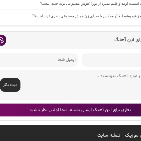
گ اسمت اومد و قلبم نمیزد از نورا “هوش مصنوعی ترند جدید اینستا”
گ زینبو وشه لیلا “ریمیکس با صدای زن هوش مصنوعی بندری ترند اینستا”
رای این آهنگ
ثبت نظر
نظری برای این آهنگ ارسال نشده، شما اولین نظر باشید
 موزیک
نقشه سایت