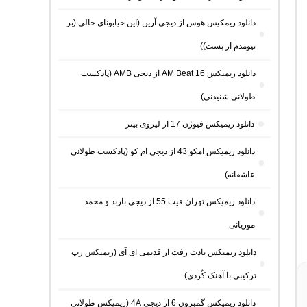
دانلود ریمکیس هوس از دیجی آرین (این خیابونای خالی (بر
نیومدم از پست))
دانلود ریمیکس AM Beat 16 از دیجی AMB (پادکست
طولانی شنیدنی)
دانلود ریمیکس فیوژن 17 از لیروی بیتز
دانلود ریمیکس امکو 43 از دیجی ام کو (پادکست طولانی
عاشقانه)
دانلود ریمیکس تهران فیت 55 از دیجی باربد و محمد
موریانی
دانلود ریمیکس یادت رفت از قدیمی ای آی (ریمیکس رپ
ترکیبی با آهنک کُردی)
دانلود ریمیکس گمبرون 6 از دیجی 4A (ریمیکس طولانی