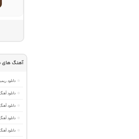
آهنگ های م
دانلود ریمیکس امکو 43 از دیجی 
دانلود آهنگ Dawet a Kurda از Delal “هوش مصنوعی کرد ترند ا
دانلود آه
دانلود آهنگ Havası Yeter از Alisch Music “ترکی ترند جدید اینستا برا
دانلود آهن