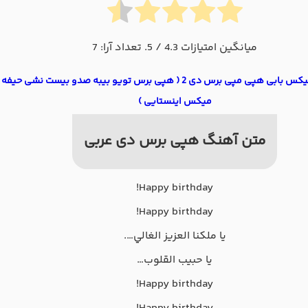
میانگین امتیازات
4.3
/ 5. تعداد آرا:
7
دانلود ریمیکس بابی هپی مپی برس دی 2 ( هپی برس تویو بیبه صدو بیست نشی حیفه
میکس اینستایی )
متن آهنگ هپی برس دی عربی
Happy birthday!
Happy birthday!
يا ملكنا العزيز الغالي….
يا حبيب القلوب…
Happy birthday!