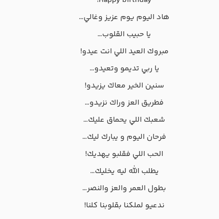
Happy birthday!
هاد اليوم يوم عزيز وغالي…
يا حبيب القلوب…
مبروك العيد اللي انت عيدو!
يا ربي تديمو وتعيدو…
سنين الخير معاك يزيدو!
فطريق العز وراك نزيدو…
شعبك اللي يحماق عليك…
فرحان اليوم و يبارك ليك…
الحب اللي فقلبو يهديك!
يطلب الله ليه يخليك…
بطول العمر والعز والنصر…
ندعيو لملكنا بقلوبنا كلنا!