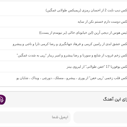
از احسان رمزی (ریمیکس طولانی غمگین)
میکس دوست دارم خستم نکن از سایه
کیس هوس از دیجی آرین (این خیابونای خالی (بر نیومدم از پست))
یکس عشق ابدی از رامین کرمی و فرهاد جهانگیری و رضا کرمی تارا و ناجی و پیشرو
یکس زخم غروب از شایع و سورنا و رضا پیشرو و امیر ریبار “رپی به شدت غمگین”
1 “خفن طولانی” از لیروی بیتز
یکس قلب زخمی “رپی خفن” از پوری ، پیشرو ، مسلک ، دورچی ، ویناک ، شایان یو
رای این آهنگ