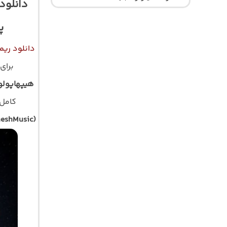
دانلود
پی
دانلود ریمیکس رپ سامورای
برای
هیپهاپولو
کامل مو
heshMusic)