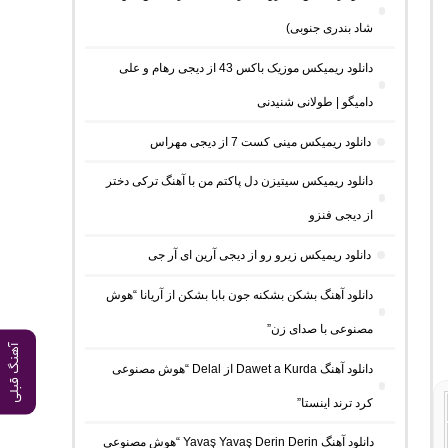
شاد بندری جنوبی)
دانلود ریمیکس موزیک باکس 43 از دیجی رهام و علی
دامیگو | طولانی شنیدنی
دانلود ریمیکس مینی کست 7 از دیجی مهراس
دانلود ریمیکس سیتیزن دل پاکتم من با آهنگ ترکی دختر
از دیجی فنزو
دانلود ریمیکس زیرو رو از دیجی آرین ای آر جی
دانلود آهنگ بشکن بشکنه جون بابا بشکن از آریانا “هوش
مصنوعی با صدای زن”
آهنگ قبلی
دانلود آهنگ Dawet a Kurda از Delal “هوش مصنوعی
کرد ترند اینستا”
دانلود آهنگ Yavaş Yavaş Derin Derin “هوش مصنوعی