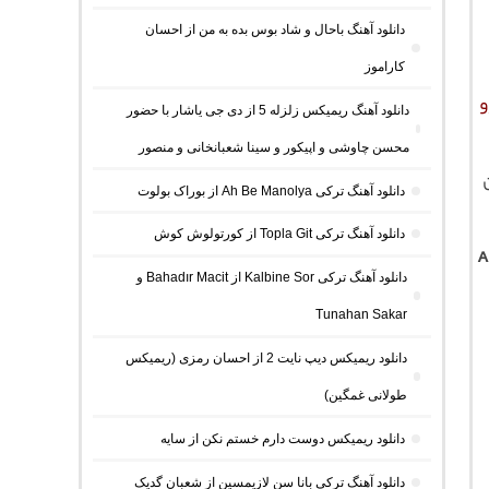
دانلود آهنگ باحال و شاد بوس بده به من از احسان
کاراموز
دانلود آهنگ ریمیکس زلزله 5 از دی جی یاشار با حضور
محسن چاوشی و اپیکور و سینا شعبانخانی و منصور
دانلود آهنگ ترکی Ah Be Manolya از بوراک بولوت
دانلود آهنگ ترکی Topla Git از کورتولوش کوش
A
دانلود آهنگ ترکی Kalbine Sor از Bahadır Macit و
Tunahan Sakar
دانلود ریمیکس دیپ نایت 2 از احسان رمزی (ریمیکس
طولانی غمگین)
دانلود ریمیکس دوست دارم خستم نکن از سایه
دانلود آهنگ ترکی بانا سن لازیمسین از شعبان گدیک