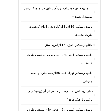
دانلود ریمکیس هوس از دیجی آرین (این خیابونای خالی (بر
نیومدم از پست))
دانلود ریمیکس AM Beat 16 از دیجی AMB (پادکست
طولانی شنیدنی)
دانلود ریمیکس فیوژن 17 از لیروی بیتز
دانلود ریمیکس امکو 43 از دیجی ام کو (پادکست طولانی
عاشقانه)
دانلود ریمیکس تهران فیت 55 از دیجی باربد و محمد
موریانی
دانلود ریمیکس یادت رفت از قدیمی ای آی (ریمیکس رپ
ترکیبی با آهنک کُردی)
دانلود ریمیکس گمبرون 6 از دیجی 4A (ریمیکس طولانی