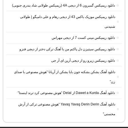
دانلود ریمیکس گمبرون 6 از دیجی 4A (ریمیکس طولانی شاد بندری جنوبی)
دانلود ریمیکس موزیک باکس 43 از دیجی رهام و علی دامیگو | طولانی
شنیدنی
دانلود ریمیکس مینی کست 7 از دیجی مهراس
دانلود ریمیکس سیتیزن دل پاکتم من با آهنگ ترکی دختر از دیجی فنزو
دانلود ریمیکس زیرو رو از دیجی آرین ای آر جی
دانلود آهنگ بشکن بشکنه جون بابا بشکن از آریانا “هوش مصنوعی با صدای
زن”
دانلود آهنگ Dawet a Kurda از Delal “هوش مصنوعی کرد ترند اینستا”
دانلود آهنگ Yavaş Yavaş Derin Derin “هوش مصنوعی ترکی از آرش
محسنی”