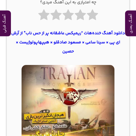
چه امتیازی به این آهنگ میدی؟
آهنگ بعدی
آهنگ قبلی
دانلود آهنگ خنده‌هات “ریمیکس عاشقانه پر از حس ناب” از آرش
ای پی × سینا ساعی × مسعود صادقلو × هیپهاپولوژیست ×
حصین