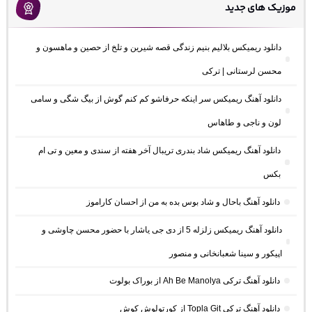
موزیک های جدید
دانلود ریمیکس بلالیم بنیم زندگی قصه شیرین و تلخ از حصین و ماهسون و
محسن لرستانی | ترکی
دانلود آهنگ ریمیکس سر اینکه حرفاشو کم کنم گوش از بیگ شگی و سامی
لون و ناجی و طاهاس
دانلود آهنگ ریمیکس شاد بندری تریبال آخر هفته از سندی و معین و تی ام
بکس
دانلود آهنگ باحال و شاد بوس بده به من از احسان کاراموز
دانلود آهنگ ریمیکس زلزله 5 از دی جی یاشار با حضور محسن چاوشی و
اپیکور و سینا شعبانخانی و منصور
دانلود آهنگ ترکی Ah Be Manolya از بوراک بولوت
دانلود آهنگ ترکی Topla Git از کورتولوش کوش