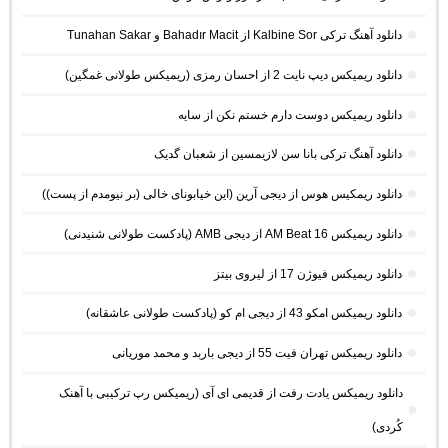
دانلود آهنگ ترکی Kalbine Sor از Bahadır Macit و Tunahan Sakar
دانلود ریمیکس دیپ نایت 2 از احسان رمزی (ریمیکس طولانی غمگین)
دانلود ریمیکس دوست دارم خستم نکن از سایه
دانلود آهنگ ترکی بانا سن لازیمسین از شعبان گدیک
دانلود ریمکیس هوس از دیجی آرین (این خیابونای خالی (بر نیومدم از پست))
دانلود ریمیکس AM Beat 16 از دیجی AMB (پادکست طولانی شنیدنی)
دانلود ریمیکس فیوژن 17 از لیروی بیتز
دانلود ریمیکس امکو 43 از دیجی ام کو (پادکست طولانی عاشقانه)
دانلود ریمیکس تهران فیت 55 از دیجی باربد و محمد موریانی
دانلود ریمیکس یادت رفت از قدیمی ای آی (ریمیکس رپ ترکیبی با آهنک
کُردی)