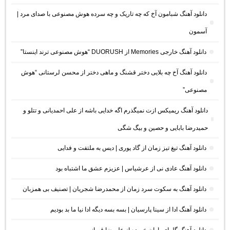
دانلود آهنگ شبامون آخ که چه تاریک و چه سرده هوش مصنوعی با صدای مرد |
آسمون
دانلود آهنگ خارجی Memories از DUORUSH “هوش مصنوعی ترند اینستا”
دانلود آهنگ آخ چه بلایی دختر قشنگ و ماهی دختر از محسن لرستانی “هوش
مصنوعی”
دانلود آهنگ ریمیکس ازت نمیگذرم اگه خدایی باشه از علی احمدیانی و تتلو و
حمیدرضا بابایی و حصین و بیگ شگی
دانلود آهنگ تیغ تیز زمان از گاد پوری | دیس به ملتفت و فدایی
دانلود آهنگ عادی نی از عرشیاس | عزیزم عشق ما اشتباه بود
دانلود آهنگ به سکوت سرد زمان از محمدرضا شجریان | تصنیف بی همزبان
دانلود آهنگ ادا از سینا پارسیان | بسه بسه دیگه ادا نیا ما بد بودیم
دانلود آهنگ گلهای باران خورده از علیرضا قربانی