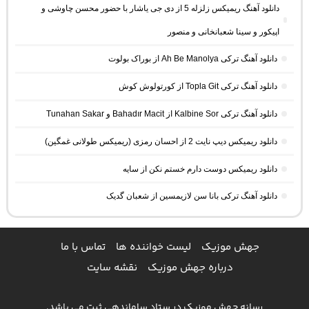
دانلود آهنگ ریمیکس زلزله 5 از دی جی یاشار با حضور محسن چاوشی و
اپیکور و سینا شعبانخانی و منصور
دانلود آهنگ ترکی Ah Be Manolya از بوراک بولوت
دانلود آهنگ ترکی Topla Git از کورتولوش کوش
دانلود آهنگ ترکی Kalbine Sor از Bahadır Macit و Tunahan Sakar
دانلود ریمیکس دیپ نایت 2 از احسان رمزی (ریمیکس طولانی غمگین)
دانلود ریمیکس دوست دارم خستم نکن از سایه
دانلود آهنگ ترکی بانا سن لازیمسین از شعبان گدیک
جهش موزیک
لیست خواننده ها
تماس با ما
درباره جهش موزیک
نقشه سایت
رسانه جهش موزیک در ستاد ساماندهی ثبت می باشد.