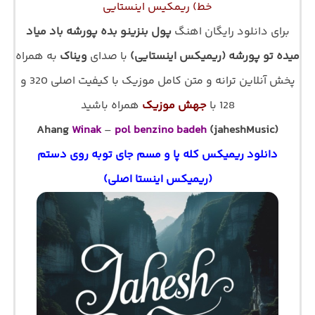
خط) ریمکیس اینستایی
برای دانلود رایگان اهنگ
پول بنزینو بده پورشه باد میاد
میده تو پورشه (ریمیکس اینستایی)
با صدای
ویناک
به همراه
پخش آنلاین ترانه و متن کامل موزیک با کیفیت اصلی 320 و
128 با
جهش موزیک
همراه باشید
Ahang
Winak
–
pol benzino badeh
(jaheshMusic)
دانلود ریمیکس کله پا و مسم جای توبه روی دستم
(ریمیکس اینستا اصلی)