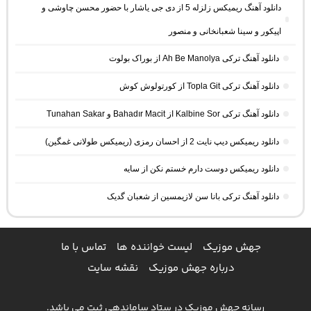
دانلود آهنگ ریمیکس زلزله 5 از دی جی یاشار با حضور محسن چاوشی و
اپیکور و سینا شعبانخانی و منصور
دانلود آهنگ ترکی Ah Be Manolya از بوراک بولوت
دانلود آهنگ ترکی Topla Git از کورتولوش کوش
دانلود آهنگ ترکی Kalbine Sor از Bahadır Macit و Tunahan Sakar
دانلود ریمیکس دیپ نایت 2 از احسان رمزی (ریمیکس طولانی غمگین)
دانلود ریمیکس دوست دارم خستم نکن از سایه
دانلود آهنگ ترکی بانا سن لازیمسین از شعبان گدیک
جهش موزیک
لیست خواننده ها
تماس با ما
درباره جهش موزیک
نقشه سایت
رسانه جهش موزیک در ستاد ساماندهی ثبت می باشد.