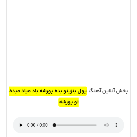
پخش آنلاین آهنگ
پول بنزینو بده پورشه باد میاد میده
تو پورشه