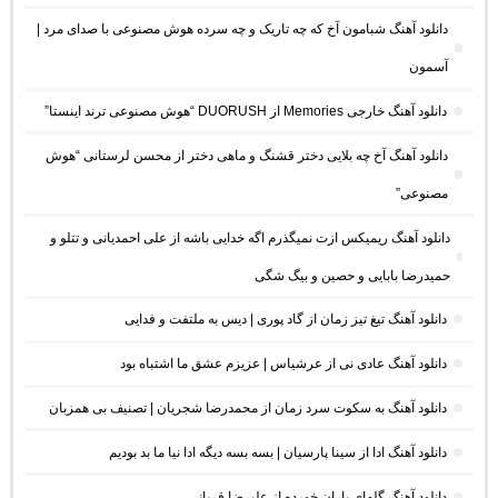
دانلود آهنگ شبامون آخ که چه تاریک و چه سرده هوش مصنوعی با صدای مرد |
آسمون
دانلود آهنگ خارجی Memories از DUORUSH “هوش مصنوعی ترند اینستا”
دانلود آهنگ آخ چه بلایی دختر قشنگ و ماهی دختر از محسن لرستانی “هوش
مصنوعی”
دانلود آهنگ ریمیکس ازت نمیگذرم اگه خدایی باشه از علی احمدیانی و تتلو و
حمیدرضا بابایی و حصین و بیگ شگی
دانلود آهنگ تیغ تیز زمان از گاد پوری | دیس به ملتفت و فدایی
دانلود آهنگ عادی نی از عرشیاس | عزیزم عشق ما اشتباه بود
دانلود آهنگ به سکوت سرد زمان از محمدرضا شجریان | تصنیف بی همزبان
دانلود آهنگ ادا از سینا پارسیان | بسه بسه دیگه ادا نیا ما بد بودیم
دانلود آهنگ گلهای باران خورده از علیرضا قربانی