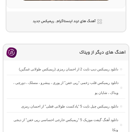
آهنگ های ترند اینستاگرام , ریمیکس جدید
اهنگ های دیگر از ویناک
دانلود ریمیکس دیپ نایت 2 از احسان رمزی (ریمیکس طولانی غمگین)
دانلود ریمیکس قلب زخمی “رپی خفن” از پوری ، پیشرو ، مسلک ، دورچی ،
ویناک ، شایان یو
دانلود ریمیکس چیل نایت 5 “پادکست طولانی قفلی” از احسان رمزی
دانلود آهنگ گیفت موزیک 5 “ریمیکس خارجی احساسی رپی خفن” از دیجی
ونکا