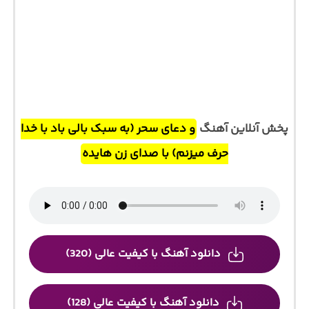
پخش آنلاین آهنگ
و دعای سحر (به سبک بالی باد با خدا
حرف میزنم) با صدای زن هایده
دانلود آهنگ با کیفیت عالی (320)
دانلود آهنگ با کیفیت عالی (128)