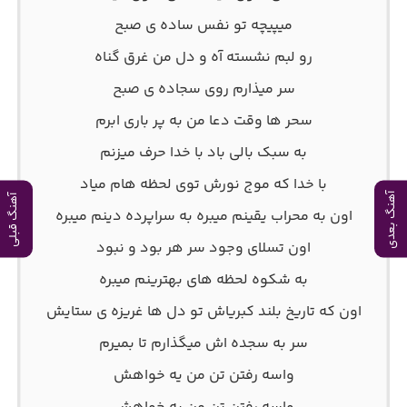
میپیچه تو نفس ساده ی صبح
رو لبم نشسته آه و دل من غرق گناه
سر میذارم روی سجاده ی صبح
سحر ها وقت دعا من به پر باری ابرم
به سبک بالی باد با خدا حرف میزنم
با خدا که موج نورش توی لحظه هام میاد
آهنگ بعدی
آهنگ قبلی
اون به محراب یقینم میبره به سراپرده دینم میبره
اون تسلای وجود سر هر بود و نبود
به شکوه لحظه های بهترینم میبره
اون که تاریخ بلند کبریاش تو دل ها غریزه ی ستایش
سر به سجده اش میگذارم تا بمیرم
واسه رفتن تن من یه خواهش