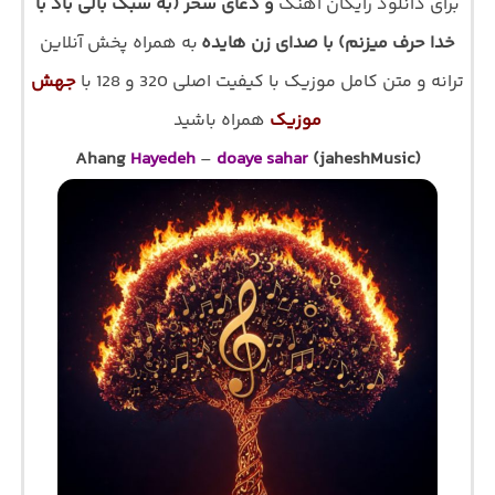
برای دانلود رایگان اهنگ
و دعای سحر (به سبک بالی باد با
خدا حرف میزنم) با صدای زن هایده
به همراه پخش آنلاین
ترانه و متن کامل موزیک با کیفیت اصلی 320 و 128 با
جهش
موزیک
همراه باشید
Ahang
Hayedeh
–
doaye sahar
(jaheshMusic)