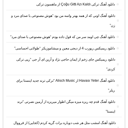
دانلود آهنگ ترکی Çoğu Gitti Azı Kaldı از ماهسون ترکی
دانلود آهنگ اونی که از همه بهتر واسه من بود “هوش مصنوعی با صدای مرد و
زن”
دانلود آهنگ چی اومد سر من که قول داده بودم “هوش مصنوعی با صدای مرد”
دانلود ریمیکس ریورب 4 از دیجی معین و میشاموزیکز “طولانی احساسی”
دانلود ریمیکس جای زخم از ایمان حاجی نژاد و آرین ای آر جی “رپی ترکی
کردی”
دانلود آهنگ Havası Yeter از Alisch Music “ترکی ترند جدید اینستا برای
ریلز”
دانلود آهنگ ﻗﺪم ﭼﻪ رﻳﺰه ﻣﻴﺰه ﻣﻴﮕﻦ اﻃﻮار ﻣﻴﺮﻳﺰه از آرمین نصرتی “ترند
اینستا”
دانلود آهنگ امشب مثل هر شب دوباره برات گریه کردم (کجایی) از فرووال