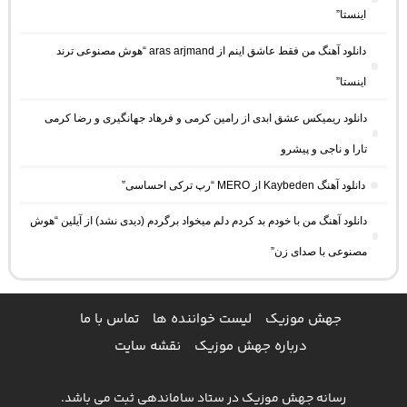
اینستا”
دانلود آهنگ من فقط عاشق اینم از aras arjmand “هوش مصنوعی ترند
اینستا”
دانلود ریمیکس عشق ابدی از رامین کرمی و فرهاد جهانگیری و رضا کرمی
تارا و ناجی و پیشرو
دانلود آهنگ Kaybeden از MERO “رپ ترکی احساسی”
دانلود آهنگ من با خودم بد کردم دلم میخواد برگردم (دیدی نشد) از آیلین “هوش
مصنوعی با صدای زن”
جهش موزیک
لیست خواننده ها
تماس با ما
درباره جهش موزیک
نقشه سایت
رسانه جهش موزیک در ستاد ساماندهی ثبت می باشد.