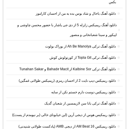
بکس
دانلود آهنگ باحال و شاد بوس بده به من از احسان کاراموز
دانلود آهنگ ریمیکس زلزله 5 از دی جی یاشار با حضور محسن چاوشی و
اپیکور و سینا شعبانخانی و منصور
دانلود آهنگ ترکی Ah Be Manolya از بوراک بولوت
دانلود آهنگ ترکی Topla Git از کورتولوش کوش
دانلود آهنگ ترکی Kalbine Sor از Bahadır Macit و Tunahan Sakar
دانلود ریمیکس دیپ نایت 2 از احسان رمزی (ریمیکس طولانی غمگین)
دانلود ریمیکس دوست دارم خستم نکن از سایه
دانلود آهنگ ترکی بانا سن لازیمسین از شعبان گدیک
دانلود ریمکیس هوس از دیجی آرین (این خیابونای خالی (بر نیومدم از پست))
دانلود ریمیکس AM Beat 16 از دیجی AMB (پادکست طولانی شنیدنی)