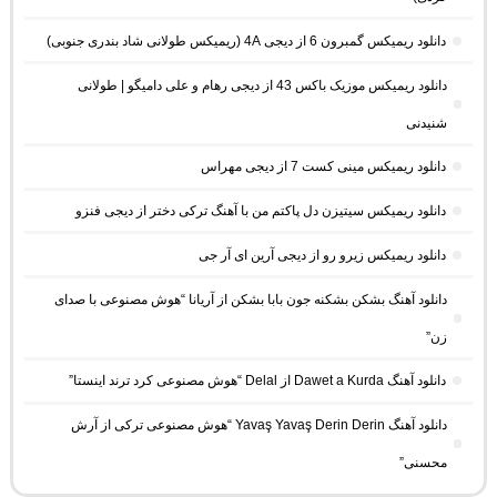
دانلود ریمیکس گمبرون 6 از دیجی 4A (ریمیکس طولانی شاد بندری جنوبی)
دانلود ریمیکس موزیک باکس 43 از دیجی رهام و علی دامیگو | طولانی
شنیدنی
دانلود ریمیکس مینی کست 7 از دیجی مهراس
دانلود ریمیکس سیتیزن دل پاکتم من با آهنگ ترکی دختر از دیجی فنزو
دانلود ریمیکس زیرو رو از دیجی آرین ای آر جی
دانلود آهنگ بشکن بشکنه جون بابا بشکن از آریانا “هوش مصنوعی با صدای
زن”
دانلود آهنگ Dawet a Kurda از Delal “هوش مصنوعی کرد ترند اینستا”
دانلود آهنگ Yavaş Yavaş Derin Derin “هوش مصنوعی ترکی از آرش
محسنی”