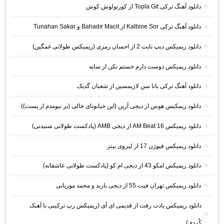
دانلود آهنگ ترکی Topla Git از کورتولوش کوش
دانلود آهنگ ترکی Kalbine Sor از Bahadır Macit و Tunahan Sakar
دانلود ریمیکس دیپ نایت 2 از احسان رمزی (ریمیکس طولانی غمگین)
دانلود ریمیکس دوست دارم خستم نکن از سایه
دانلود آهنگ ترکی بانا سن لازیمسین از شعبان گدیک
دانلود ریمکیس هوس از دیجی آرین (این خیابونای خالی (بر نیومدم از پست))
دانلود ریمیکس AM Beat 16 از دیجی AMB (پادکست طولانی شنیدنی)
دانلود ریمیکس فیوژن 17 از لیروی بیتز
دانلود ریمیکس امکو 43 از دیجی ام کو (پادکست طولانی عاشقانه)
دانلود ریمیکس تهران فیت 55 از دیجی باربد و محمد موریانی
دانلود ریمیکس یادت رفت از قدیمی ای آی (ریمیکس رپ ترکیبی با آهنک
کُردی)