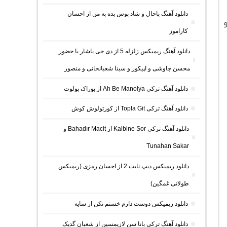
دانلود آهنگ باحال و شاد بوس بده به من از احسان
و
کاراموز
دانلود آهنگ ریمیکس زلزله 5 از دی جی یاشار با حضور
محسن چاوشی و اپیکور و سینا شعبانخانی و منصور
دانلود آهنگ ترکی Ah Be Manolya از بوراک بولوت
دانلود آهنگ ترکی Topla Git از کورتولوش کوش
دانلود آهنگ ترکی Kalbine Sor از Bahadır Macit و
Tunahan Sakar
دانلود ریمیکس دیپ نایت 2 از احسان رمزی (ریمیکس
طولانی غمگین)
دانلود ریمیکس دوست دارم خستم نکن از سایه
دانلود آهنگ ترکی بانا سن لازیمسین از شعبان گدیک