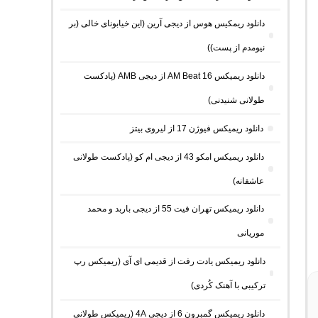
دانلود ریمکیس هوس از دیجی آرین (این خیابونای خالی (بر
نیومدم از پست))
دانلود ریمیکس AM Beat 16 از دیجی AMB (پادکست
طولانی شنیدنی)
دانلود ریمیکس فیوژن 17 از لیروی بیتز
دانلود ریمیکس امکو 43 از دیجی ام کو (پادکست طولانی
عاشقانه)
دانلود ریمیکس تهران فیت 55 از دیجی باربد و محمد
موریانی
دانلود ریمیکس یادت رفت از قدیمی ای آی (ریمیکس رپ
ترکیبی با آهنک کُردی)
دانلود ریمیکس گمبرون 6 از دیجی 4A (ریمیکس طولانی