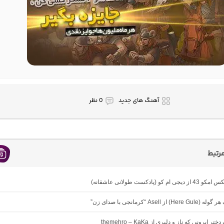
آهنگ های جدید
0 نظر
رتبط
ام کو (پادکست طولانی عاشقانه)
 از Asell “کرمانجی با صدای زن”
ر ایرونی که ناز و دلبری از themehro – KaKa