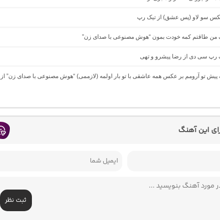
میکس سو لاو (پس عشق) از تیک رپ
نگ من طاقتم کمه خودت بمون “هوش مصنوعی با صدای زن”
گ رپ سی دی از رضا پیشرو و تهی
گ پیش تو آرومم بر عکس همه عاشقی با تو بار اولمه (لازممی) “هوش مصنوعی با صدای زن” از
رای این آهنگ
ثبت نظر