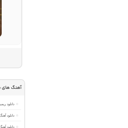
آهنگ های م
دانلود ریمیکس امکو 43 از دیجی 
دانلود آهنگ هر گوله (Here Gule)
دانلود آهنگ دخت