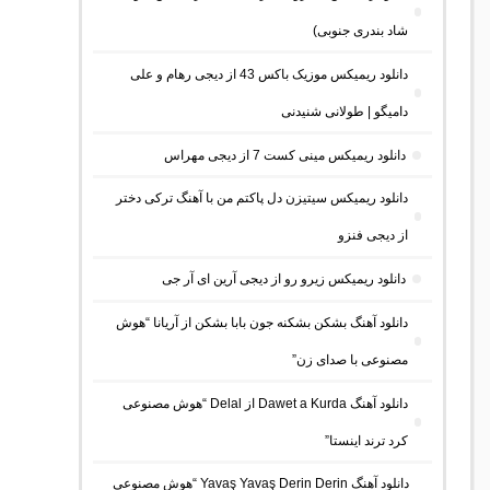
شاد بندری جنوبی)
دانلود ریمیکس موزیک باکس 43 از دیجی رهام و علی
دامیگو | طولانی شنیدنی
دانلود ریمیکس مینی کست 7 از دیجی مهراس
دانلود ریمیکس سیتیزن دل پاکتم من با آهنگ ترکی دختر
از دیجی فنزو
دانلود ریمیکس زیرو رو از دیجی آرین ای آر جی
دانلود آهنگ بشکن بشکنه جون بابا بشکن از آریانا “هوش
مصنوعی با صدای زن”
دانلود آهنگ Dawet a Kurda از Delal “هوش مصنوعی
کرد ترند اینستا”
دانلود آهنگ Yavaş Yavaş Derin Derin “هوش مصنوعی