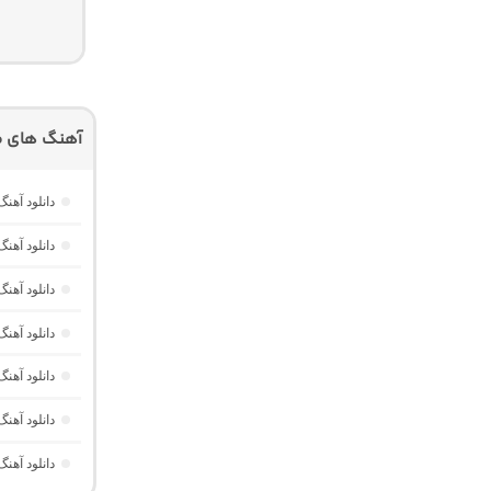
آهنگ های م
دانلود آهنگ Dawet a Kurda از Delal “هوش مصنوعی کرد ترند ا
دانلود آه
دانلود آهنگ Havası Yeter از Alisch Music “ترکی ترند جدید اینستا برا
دانلود آهن
دانلود آهن
دانلود آهن
دانلود آهن