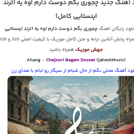
 آهنگ جدید چجوری بگم دوست دارم اوه یه (ترند
اینستایی کامل)
نلود رایگان اهنگ
چجوری بگم دوست دارم اوه یه (ترند اینستایی
اه پخش آنلاین ترانه و متن کامل موزیک با کیفیت اصلی 320 و 128 با
جهش موزیک
همراه باشید
Ahang
–
Chejoori Begam Dooset
(jaheshMusic)
ود آهنگ محلی نگم از حال شبام از سیگار رو لبام با صدای زن