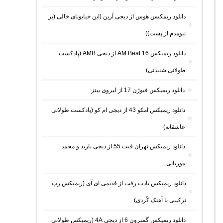
دانلود ریمکیس هوس از دیجی آرین (این خیابونای خالی (بر
نیومدم از پست))
دانلود ریمیکس AM Beat 16 از دیجی AMB (پادکست
طولانی شنیدنی)
دانلود ریمیکس فیوژن 17 از لیروی بیتز
دانلود ریمیکس امکو 43 از دیجی ام کو (پادکست طولانی
عاشقانه)
دانلود ریمیکس تهران فیت 55 از دیجی باربد و محمد
موریانی
دانلود ریمیکس یادت رفت از قدیمی ای آی (ریمیکس رپ
ترکیبی با آهنک کُردی)
دانلود ریمیکس گمبرون 6 از دیجی 4A (ریمیکس طولانی