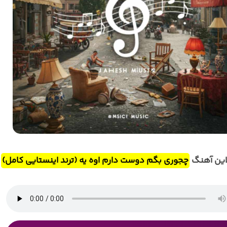
این آهنگ
چجوری بگم دوست دارم اوه یه (ترند اینستایی کامل)