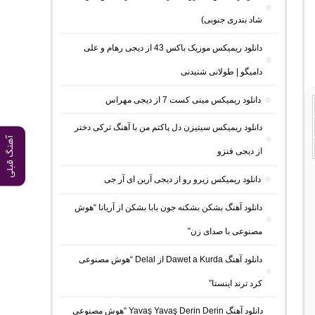
شاد بندری جنوبی)
دانلود ریمیکس موزیک باکس 43 از دیجی رهام و علی
دامیگو | طولانی شنیدنی
دانلود ریمیکس مینی کست 7 از دیجی مهراس
دانلود ریمیکس سیتیزن دل پاکتم من با آهنگ ترکی دختر
آهنگ قبلی
از دیجی فنزو
دانلود ریمیکس زیرو رو از دیجی آرین ای آر جی
دانلود آهنگ بشکن بشکنه جون بابا بشکن از آریانا “هوش
مصنوعی با صدای زن”
دانلود آهنگ Dawet a Kurda از Delal “هوش مصنوعی
کرد ترند اینستا”
دانلود آهنگ Yavaş Yavaş Derin Derin “هوش مصنوعی