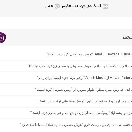
آهنگ های ترند اینستاگرام
0 نظر
رتبط
ینستا”
نگ ساغرم شکست ای ساقی “هوش مصنوعی با صدای زن ترند جدید اینستا”
ی ریلز”
گ ﻗﺪم ﭼﻪ رﻳﺰه ﻣﻴﺰه ﻣﻴﮕﻦ اﻃﻮار ﻣﻴﺮﻳﺰه از آرمین نصرتی “ترند اینستا”
گ اسمت اومد و قلبم نمیزد از نورا “هوش مصنوعی ترند جدید اینستا”
گ زینبو وشه لیلا “ریمیکس با صدای زن هوش مصنوعی بندری ترند اینستا”
گ چشم سیاه داری من دوست دارم “هوش مصنوعی ترند شاد اینستا با صدای زن”