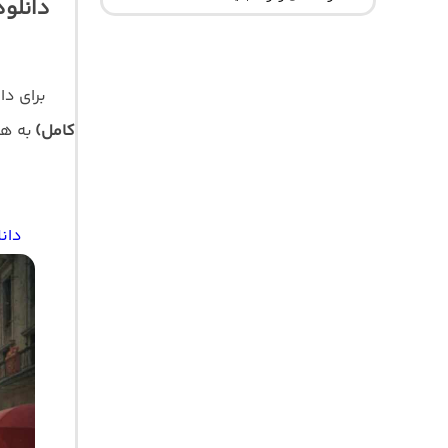
دانلود
برای دا
کامل)
به همر
دانل