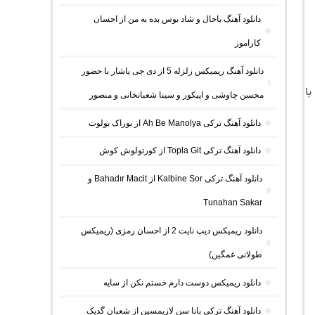
دانلود آهنگ باحال و شاد بوس بده به من از احسان
کاراموز
دانلود آهنگ ریمیکس زلزله 5 از دی جی یاشار با حضور
محسن چاوشی و اپیکور و سینا شعبانخانی و منصور
دانلود آهنگ ترکی Ah Be Manolya از بوراک بولوت
دانلود آهنگ ترکی Topla Git از کورتولوش کوش
دانلود آهنگ ترکی Kalbine Sor از Bahadır Macit و
Tunahan Sakar
دانلود ریمیکس دیپ نایت 2 از احسان رمزی (ریمیکس
طولانی غمگین)
دانلود ریمیکس دوست دارم خستم نکن از سایه
دانلود آهنگ ترکی بانا سن لازیمسین از شعبان گدیک