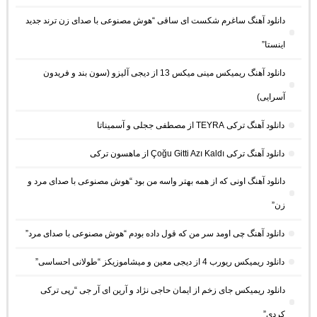
دانلود آهنگ ساغرم شکست ای ساقی “هوش مصنوعی با صدای زن ترند جدید
اینستا”
دانلود آهنگ ریمیکس مینی میکس 13 از دیجی آلیزو (سون بند و فریدون
آسرایی)
دانلود آهنگ ترکی TEYRA از مصطفی ججلی و آسمیناتا
دانلود آهنگ ترکی Çoğu Gitti Azı Kaldı از ماهسون ترکی
دانلود آهنگ اونی که از همه بهتر واسه من بود “هوش مصنوعی با صدای مرد و
زن”
دانلود آهنگ چی اومد سر من که قول داده بودم “هوش مصنوعی با صدای مرد”
دانلود ریمیکس ریورب 4 از دیجی معین و میشاموزیکز “طولانی احساسی”
دانلود ریمیکس جای زخم از ایمان حاجی نژاد و آرین ای آر جی “رپی ترکی
کردی”