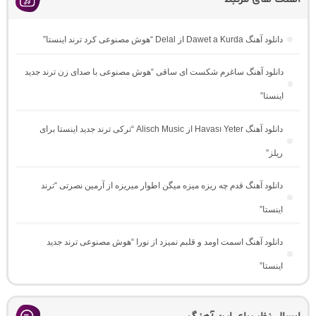
دانلود آهنگ Dawet a Kurda از Delal “هوش مصنوعی کرد ترند اینستا”
دانلود آهنگ ساغرم شکست ای ساقی “هوش مصنوعی با صدای زن ترند جدید
اینستا”
دانلود آهنگ Havası Yeter از Alisch Music “ترکی ترند جدید اینستا برای
ریلز”
دانلود آهنگ ﻗﺪم ﭼﻪ رﻳﺰه ﻣﻴﺰه ﻣﻴﮕﻦ اﻃﻮار ﻣﻴﺮﻳﺰه از آرمین نصرتی “ترند
اینستا”
دانلود آهنگ اسمت اومد و قلبم نمیزد از نورا “هوش مصنوعی ترند جدید
اینستا”