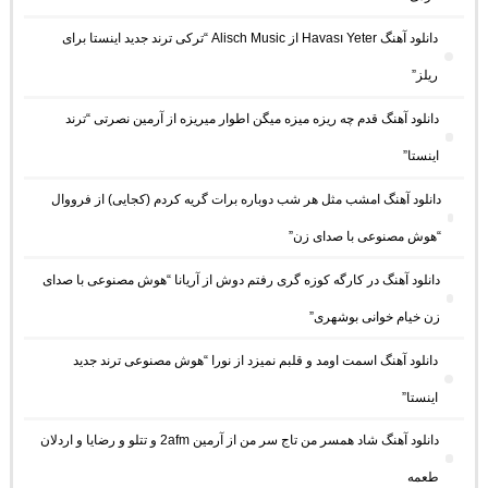
دانلود آهنگ Havası Yeter از Alisch Music “ترکی ترند جدید اینستا برای
ریلز”
دانلود آهنگ ﻗﺪم ﭼﻪ رﻳﺰه ﻣﻴﺰه ﻣﻴﮕﻦ اﻃﻮار ﻣﻴﺮﻳﺰه از آرمین نصرتی “ترند
اینستا”
دانلود آهنگ امشب مثل هر شب دوباره برات گریه کردم (کجایی) از فرووال
“هوش مصنوعی با صدای زن”
دانلود آهنگ در کارگه کوزه گری رفتم دوش از آریانا “هوش مصنوعی با صدای
زن خیام خوانی بوشهری”
دانلود آهنگ اسمت اومد و قلبم نمیزد از نورا “هوش مصنوعی ترند جدید
اینستا”
دانلود آهنگ شاد همسر من تاج سر من از آرمین 2afm و تتلو و رضایا و اردلان
طعمه