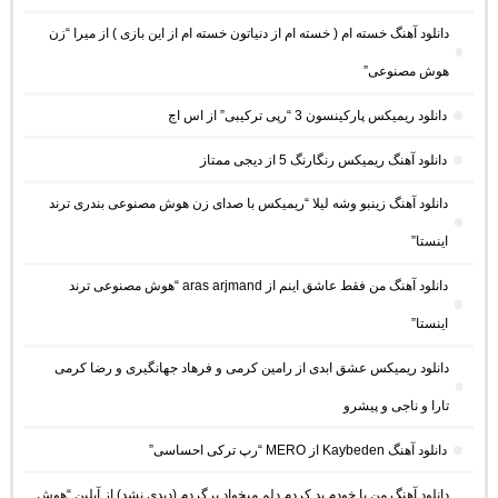
دانلود آهنگ خسته ام ( خسته ام از دنیاتون خسته ام از این بازی ) از میرا “زن
هوش مصنوعی”
دانلود ریمیکس پارکینسون 3 “رپی ترکیبی” از اس اچ
دانلود آهنگ ریمیکس رنگارنگ 5 از دیجی ممتاز
دانلود آهنگ زینبو وشه لیلا “ریمیکس با صدای زن هوش مصنوعی بندری ترند
اینستا”
دانلود آهنگ من فقط عاشق اینم از aras arjmand “هوش مصنوعی ترند
اینستا”
دانلود ریمیکس عشق ابدی از رامین کرمی و فرهاد جهانگیری و رضا کرمی
تارا و ناجی و پیشرو
دانلود آهنگ Kaybeden از MERO “رپ ترکی احساسی”
دانلود آهنگ من با خودم بد کردم دلم میخواد برگردم (دیدی نشد) از آیلین “هوش