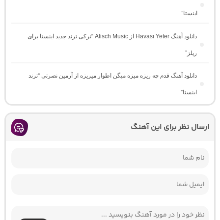
اینستا”
دانلود آهنگ Havası Yeter از Alisch Music “ترکی ترند جدید اینستا برای
ریلز”
دانلود آهنگ ﻗﺪم ﭼﻪ رﻳﺰه ﻣﻴﺰه ﻣﻴﮕﻦ اﻃﻮار ﻣﻴﺮﻳﺰه از آرمین نصرتی “ترند
اینستا”
ارسال نظر برای این آهنگ