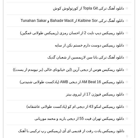
دانلود آهنگ ترکی Topla Git از کورتولوش کوش
دانلود آهنگ ترکی Kalbine Sor از Bahadır Macit و Tunahan Sakar
دانلود ریمیکس دیپ نایت 2 از احسان رمزی (ریمیکس طولانی غمگین)
دانلود ریمیکس دوست دارم خستم نکن از سایه
دانلود آهنگ ترکی بانا سن لازیمسین از شعبان گدیک
دانلود ریمکیس هوس از دیجی آرین (این خیابونای خالی (بر نیومدم از پست))
دانلود ریمیکس AM Beat 16 از دیجی AMB (پادکست طولانی شنیدنی)
دانلود ریمیکس فیوژن 17 از لیروی بیتز
دانلود ریمیکس امکو 43 از دیجی ام کو (پادکست طولانی عاشقانه)
دانلود ریمیکس تهران فیت 55 از دیجی باربد و محمد موریانی
دانلود ریمیکس یادت رفت از قدیمی ای آی (ریمیکس رپ ترکیبی با آهنک