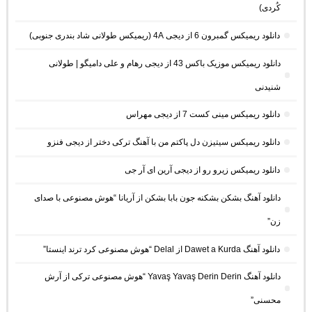
کُردی)
دانلود ریمیکس گمبرون 6 از دیجی 4A (ریمیکس طولانی شاد بندری جنوبی)
دانلود ریمیکس موزیک باکس 43 از دیجی رهام و علی دامیگو | طولانی
شنیدنی
دانلود ریمیکس مینی کست 7 از دیجی مهراس
دانلود ریمیکس سیتیزن دل پاکتم من با آهنگ ترکی دختر از دیجی فنزو
دانلود ریمیکس زیرو رو از دیجی آرین ای آر جی
دانلود آهنگ بشکن بشکنه جون بابا بشکن از آریانا “هوش مصنوعی با صدای
زن”
دانلود آهنگ Dawet a Kurda از Delal “هوش مصنوعی کرد ترند اینستا”
دانلود آهنگ Yavaş Yavaş Derin Derin “هوش مصنوعی ترکی از آرش
محسنی”