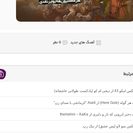
آهنگ های جدید
0 نظر
رتبط
ام کو (پادکست طولانی عاشقانه)
 از Asell “کرمانجی با صدای زن”
ر ایرونی که ناز و دلبری از themehro – KaKa
میکس سو لاو (پس عشق) از تیک رپ