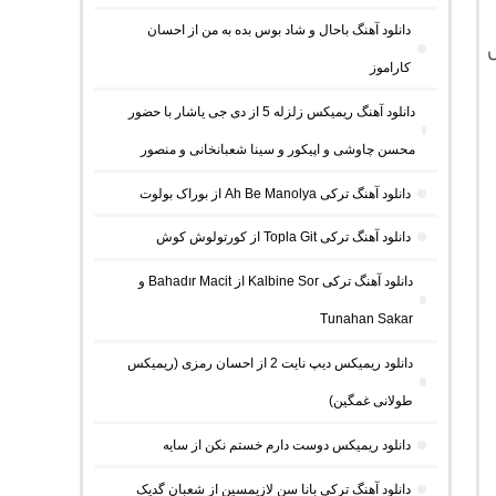
دانلود آهنگ باحال و شاد بوس بده به من از احسان
ل
کاراموز
دانلود آهنگ ریمیکس زلزله 5 از دی جی یاشار با حضور
محسن چاوشی و اپیکور و سینا شعبانخانی و منصور
دانلود آهنگ ترکی Ah Be Manolya از بوراک بولوت
دانلود آهنگ ترکی Topla Git از کورتولوش کوش
دانلود آهنگ ترکی Kalbine Sor از Bahadır Macit و
Tunahan Sakar
دانلود ریمیکس دیپ نایت 2 از احسان رمزی (ریمیکس
طولانی غمگین)
دانلود ریمیکس دوست دارم خستم نکن از سایه
دانلود آهنگ ترکی بانا سن لازیمسین از شعبان گدیک