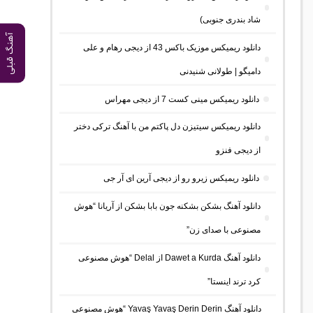
شاد بندری جنوبی)
آهنگ قبلی
دانلود ریمیکس موزیک باکس 43 از دیجی رهام و علی
دامیگو | طولانی شنیدنی
دانلود ریمیکس مینی کست 7 از دیجی مهراس
دانلود ریمیکس سیتیزن دل پاکتم من با آهنگ ترکی دختر
از دیجی فنزو
دانلود ریمیکس زیرو رو از دیجی آرین ای آر جی
دانلود آهنگ بشکن بشکنه جون بابا بشکن از آریانا “هوش
مصنوعی با صدای زن”
دانلود آهنگ Dawet a Kurda از Delal “هوش مصنوعی
کرد ترند اینستا”
دانلود آهنگ Yavaş Yavaş Derin Derin “هوش مصنوعی