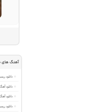
آهنگ های م
دانلود ریمیکس امکو 43 از دیجی 
دانلود آهنگ هر گوله (Here Gule)
دانلود آهنگ دخت
دانلود ری