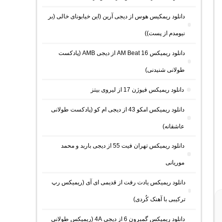
دانلود ریمکیس هوس از دیجی آرین (این خیابونای خالی (بر
نیومدم از پست))
دانلود ریمیکس AM Beat 16 از دیجی AMB (پادکست
طولانی شنیدنی)
دانلود ریمیکس فیوژن 17 از لیروی بیتز
دانلود ریمیکس امکو 43 از دیجی ام کو (پادکست طولانی
عاشقانه)
دانلود ریمیکس تهران فیت 55 از دیجی باربد و محمد
موریانی
دانلود ریمیکس یادت رفت از قدیمی ای آی (ریمیکس رپ
ترکیبی با آهنک کُردی)
دانلود ریمیکس گمبرون 6 از دیجی 4A (ریمیکس طولانی