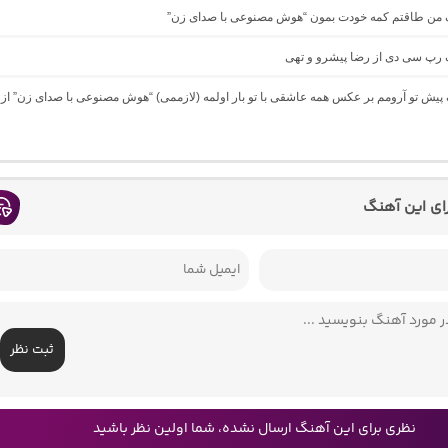
نگ من طاقتم کمه خودت بمون “هوش مصنوعی با صدای زن”
گ رپ سی دی از رضا پیشرو و تهی
گ پیش تو آرومم بر عکس همه عاشقی با تو بار اولمه (لازممی) “هوش مصنوعی با صدای زن” از
رای این آهنگ
ثبت نظر
نظری برای این آهنگ ارسال نشده، شما اولین نظر باشید