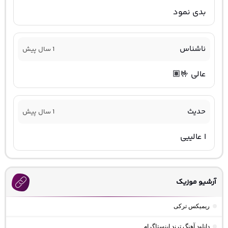
بدی نمود
ناشناس
1 سال پیش
عالی 🤟🏽
حدیث
1 سال پیش
ا عالییی
آرشیو موزیک
ریمیکس ترکی
دانلود آهنگ ترند اینستاگرام