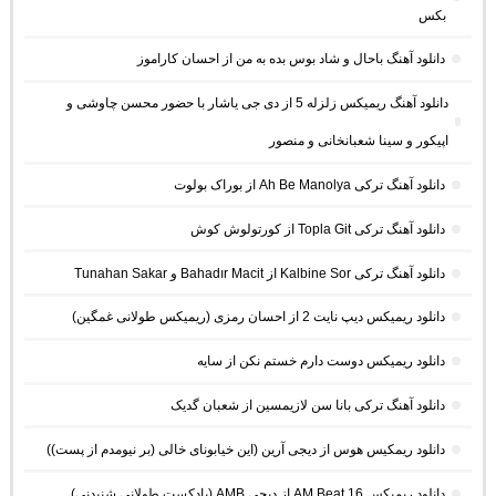
بکس
دانلود آهنگ باحال و شاد بوس بده به من از احسان کاراموز
دانلود آهنگ ریمیکس زلزله 5 از دی جی یاشار با حضور محسن چاوشی و
اپیکور و سینا شعبانخانی و منصور
دانلود آهنگ ترکی Ah Be Manolya از بوراک بولوت
دانلود آهنگ ترکی Topla Git از کورتولوش کوش
دانلود آهنگ ترکی Kalbine Sor از Bahadır Macit و Tunahan Sakar
دانلود ریمیکس دیپ نایت 2 از احسان رمزی (ریمیکس طولانی غمگین)
دانلود ریمیکس دوست دارم خستم نکن از سایه
دانلود آهنگ ترکی بانا سن لازیمسین از شعبان گدیک
دانلود ریمکیس هوس از دیجی آرین (این خیابونای خالی (بر نیومدم از پست))
دانلود ریمیکس AM Beat 16 از دیجی AMB (پادکست طولانی شنیدنی)