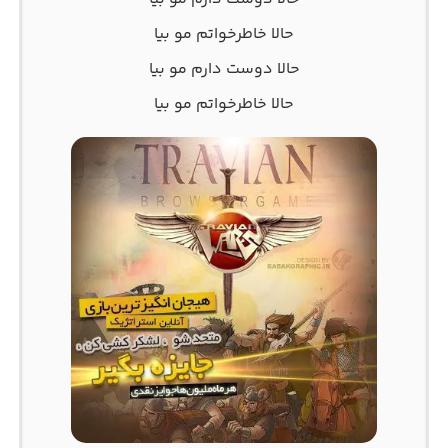
ﺣﺎﻟﺎ ﺧﺎﻃﺮﺧﻮاﺗﻢ ﻣﻮ ﺑﻴﺎ
ﺣﺎﻟﺎ دوﺳﺖ دارم ﻣﻮ ﺑﻴﺎ
ﺣﺎﻟﺎ ﺧﺎﻃﺮﺧﻮاﺗﻢ ﻣﻮ ﺑﻴﺎ