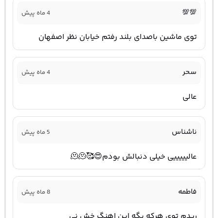
💯💯
4 ماه پیش
توی ماشین باصدای بلند رفتم خیابان نظر اصفهان
سحر
4 ماه پیش
عالی
ناشناس
5 ماه پیش
عالیییییی خیلی دنبالش بودم😍🥰🫠🫠
فاطمه
8 ماه پیش
ریدم توی هرکه بگه این اهنگ خش نی