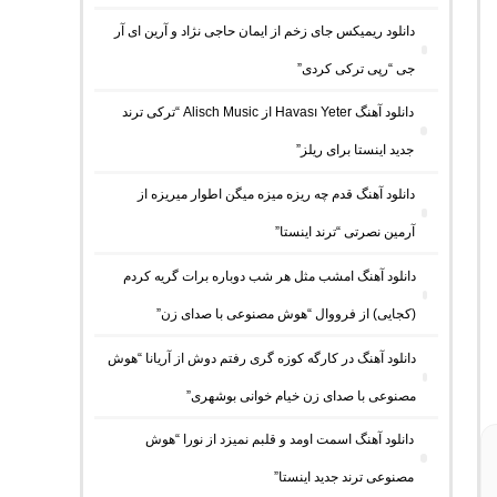
دانلود ریمیکس جای زخم از ایمان حاجی نژاد و آرین ای آر
جی “رپی ترکی کردی”
دانلود آهنگ Havası Yeter از Alisch Music “ترکی ترند
جدید اینستا برای ریلز”
دانلود آهنگ ﻗﺪم ﭼﻪ رﻳﺰه ﻣﻴﺰه ﻣﻴﮕﻦ اﻃﻮار ﻣﻴﺮﻳﺰه از
آرمین نصرتی “ترند اینستا”
دانلود آهنگ امشب مثل هر شب دوباره برات گریه کردم
(کجایی) از فرووال “هوش مصنوعی با صدای زن”
دانلود آهنگ در کارگه کوزه گری رفتم دوش از آریانا “هوش
مصنوعی با صدای زن خیام خوانی بوشهری”
دانلود آهنگ اسمت اومد و قلبم نمیزد از نورا “هوش
مصنوعی ترند جدید اینستا”