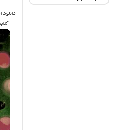
دانلود 
آنلای