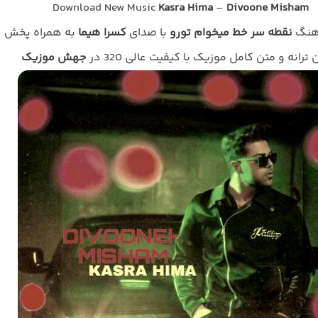
Download New Music
Kasra Hima
–
Divoone Misham
اهنگ
نقطه سر خط میخوام تورو
با صدای
کسرا هیما
به همراه پخش
ن ترانه و متن کامل موزیک با کیفیت عالی 320 در
جهش موزیک