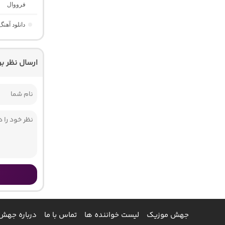
فرووال
دانلود آهنگ Those Eyes “عاشقانه خارجی برای ریلز” از Saraiya
ارسال نظر ب
جهش موزیک
لیست خواننده ها
تماس با ما
درباره جهش