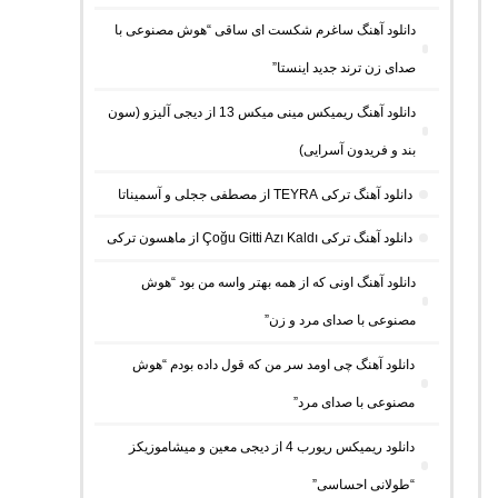
دانلود آهنگ ساغرم شکست ای ساقی “هوش مصنوعی با
صدای زن ترند جدید اینستا”
دانلود آهنگ ریمیکس مینی میکس 13 از دیجی آلیزو (سون
بند و فریدون آسرایی)
دانلود آهنگ ترکی TEYRA از مصطفی ججلی و آسمیناتا
دانلود آهنگ ترکی Çoğu Gitti Azı Kaldı از ماهسون ترکی
دانلود آهنگ اونی که از همه بهتر واسه من بود “هوش
مصنوعی با صدای مرد و زن”
دانلود آهنگ چی اومد سر من که قول داده بودم “هوش
مصنوعی با صدای مرد”
دانلود ریمیکس ریورب 4 از دیجی معین و میشاموزیکز
“طولانی احساسی”