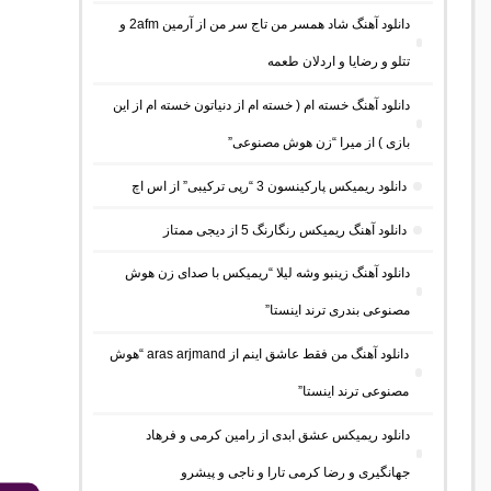
دانلود آهنگ شاد همسر من تاج سر من از آرمین 2afm و
تتلو و رضایا و اردلان طعمه
دانلود آهنگ خسته ام ( خسته ام از دنیاتون خسته ام از این
بازی ) از میرا “زن هوش مصنوعی”
دانلود ریمیکس پارکینسون 3 “رپی ترکیبی” از اس اچ
دانلود آهنگ ریمیکس رنگارنگ 5 از دیجی ممتاز
دانلود آهنگ زینبو وشه لیلا “ریمیکس با صدای زن هوش
مصنوعی بندری ترند اینستا”
دانلود آهنگ من فقط عاشق اینم از aras arjmand “هوش
مصنوعی ترند اینستا”
دانلود ریمیکس عشق ابدی از رامین کرمی و فرهاد
جهانگیری و رضا کرمی تارا و ناجی و پیشرو