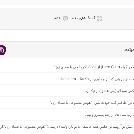
آهنگ های جدید
0 نظر
رتبط
 از Asell “کرمانجی با صدای زن”
ر ایرونی که ناز و دلبری از themehro – KaKa
میکس سو لاو (پس عشق) از تیک رپ
نگ من طاقتم کمه خودت بمون “هوش مصنوعی با صدای زن”
گ رپ سی دی از رضا پیشرو و تهی
گ پیش تو آرومم بر عکس همه عاشقی با تو بار اولمه (لازممی) “هوش مصنوعی با صدای زن” از