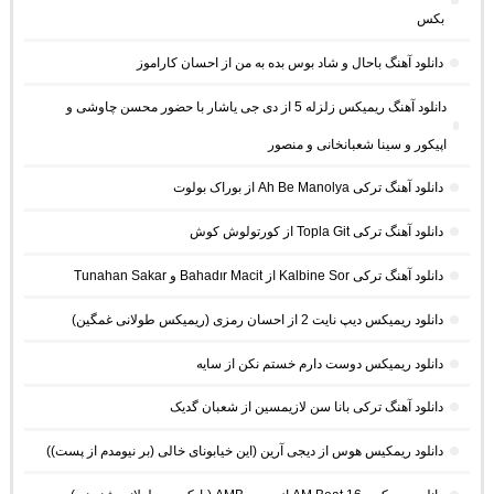
بکس
دانلود آهنگ باحال و شاد بوس بده به من از احسان کاراموز
دانلود آهنگ ریمیکس زلزله 5 از دی جی یاشار با حضور محسن چاوشی و
اپیکور و سینا شعبانخانی و منصور
دانلود آهنگ ترکی Ah Be Manolya از بوراک بولوت
دانلود آهنگ ترکی Topla Git از کورتولوش کوش
دانلود آهنگ ترکی Kalbine Sor از Bahadır Macit و Tunahan Sakar
دانلود ریمیکس دیپ نایت 2 از احسان رمزی (ریمیکس طولانی غمگین)
دانلود ریمیکس دوست دارم خستم نکن از سایه
دانلود آهنگ ترکی بانا سن لازیمسین از شعبان گدیک
دانلود ریمکیس هوس از دیجی آرین (این خیابونای خالی (بر نیومدم از پست))