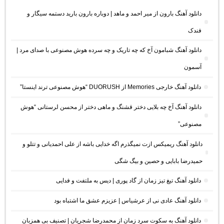
دانلود آهنگ بارون از میر احمد و ماهد | دوباره بارون بارید دستمه سیگار و
فندک
دانلود آهنگ شبامون آخ که چه تاریک و چه سرده هوش مصنوعی با صدای مرد |
آسمون
دانلود آهنگ خارجی Memories از DUORUSH “هوش مصنوعی ترند اینستا”
دانلود آهنگ آخ چه بلایی دختر قشنگ و ماهی دختر از محسن لرستانی “هوش
مصنوعی”
دانلود آهنگ ریمیکس ازت نمیگذرم اگه خدایی باشه از علی احمدیانی و تتلو و
حمیدرضا بابایی و حصین و بیگ شگی
دانلود آهنگ تیغ تیز زمان از گاد پوری | دیس به ملتفت و فدایی
دانلود آهنگ عادی نی از عرشیاس | عزیزم عشق ما اشتباه بود
دانلود آهنگ به سکوت سرد زمان از محمدرضا شجریان | تصنیف بی همزبان