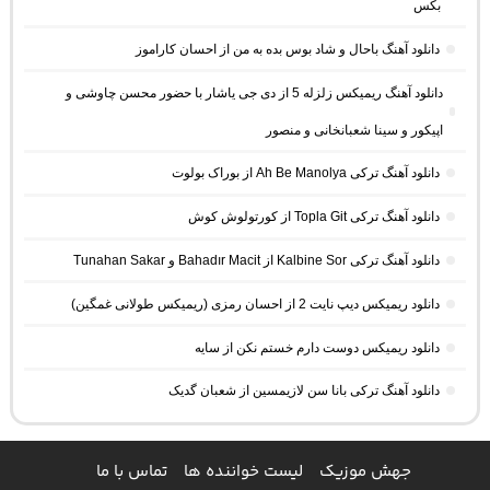
بکس
دانلود آهنگ باحال و شاد بوس بده به من از احسان کاراموز
دانلود آهنگ ریمیکس زلزله 5 از دی جی یاشار با حضور محسن چاوشی و
اپیکور و سینا شعبانخانی و منصور
دانلود آهنگ ترکی Ah Be Manolya از بوراک بولوت
دانلود آهنگ ترکی Topla Git از کورتولوش کوش
دانلود آهنگ ترکی Kalbine Sor از Bahadır Macit و Tunahan Sakar
دانلود ریمیکس دیپ نایت 2 از احسان رمزی (ریمیکس طولانی غمگین)
دانلود ریمیکس دوست دارم خستم نکن از سایه
دانلود آهنگ ترکی بانا سن لازیمسین از شعبان گدیک
جهش موزیک
لیست خواننده ها
تماس با ما