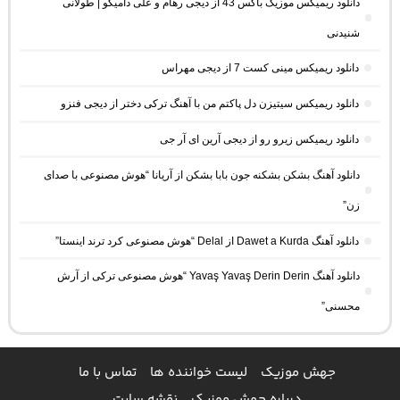
دانلود ریمیکس موزیک باکس 43 از دیجی رهام و علی دامیگو | طولانی
شنیدنی
دانلود ریمیکس مینی کست 7 از دیجی مهراس
دانلود ریمیکس سیتیزن دل پاکتم من با آهنگ ترکی دختر از دیجی فنزو
دانلود ریمیکس زیرو رو از دیجی آرین ای آر جی
دانلود آهنگ بشکن بشکنه جون بابا بشکن از آریانا “هوش مصنوعی با صدای
زن”
دانلود آهنگ Dawet a Kurda از Delal “هوش مصنوعی کرد ترند اینستا”
دانلود آهنگ Yavaş Yavaş Derin Derin “هوش مصنوعی ترکی از آرش
محسنی”
جهش موزیک
لیست خواننده ها
تماس با ما
درباره جهش موزیک
نقشه سایت