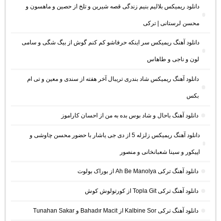
دانلود ریمیکس بلالیم بنیم زندگی قصه شیرین و تلخ از حصین و ماهسون و
محسن لرستانی | ترکی
دانلود آهنگ ریمیکس سر اینکه حرفاشو کم کنم گوش از بیگ شگی و سامی
لون و ناجی و طاهاس
دانلود آهنگ ریمیکس شاد بندری تریبال آخر هفته از سندی و معین و تی ام
بکس
دانلود آهنگ باحال و شاد بوس بده به من از احسان کاراموز
دانلود آهنگ ریمیکس زلزله 5 از دی جی یاشار با حضور محسن چاوشی و
اپیکور و سینا شعبانخانی و منصور
دانلود آهنگ ترکی Ah Be Manolya از بوراک بولوت
دانلود آهنگ ترکی Topla Git از کورتولوش کوش
دانلود آهنگ ترکی Kalbine Sor از Bahadır Macit و Tunahan Sakar