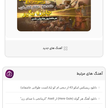
آهنگ های جدید
آهنگ های مرتبط
دانلود ریمیکس امکو 43 از دیجی ام کو (پادکست طولانی عاشقانه)
دانلود آهنگ هر گوله (Here Gule) از Asell “کرمانجی با صدای زن”