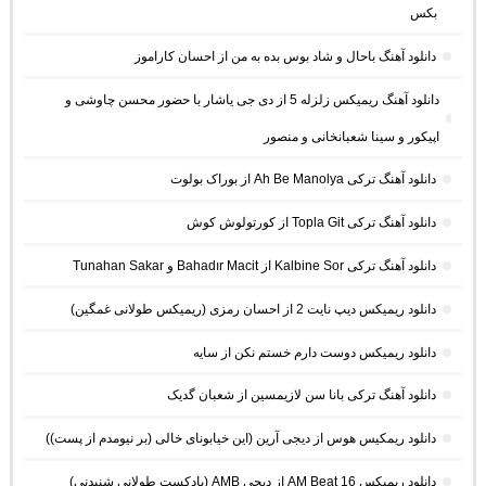
بکس
دانلود آهنگ باحال و شاد بوس بده به من از احسان کاراموز
دانلود آهنگ ریمیکس زلزله 5 از دی جی یاشار با حضور محسن چاوشی و
اپیکور و سینا شعبانخانی و منصور
دانلود آهنگ ترکی Ah Be Manolya از بوراک بولوت
دانلود آهنگ ترکی Topla Git از کورتولوش کوش
دانلود آهنگ ترکی Kalbine Sor از Bahadır Macit و Tunahan Sakar
دانلود ریمیکس دیپ نایت 2 از احسان رمزی (ریمیکس طولانی غمگین)
دانلود ریمیکس دوست دارم خستم نکن از سایه
دانلود آهنگ ترکی بانا سن لازیمسین از شعبان گدیک
دانلود ریمکیس هوس از دیجی آرین (این خیابونای خالی (بر نیومدم از پست))
دانلود ریمیکس AM Beat 16 از دیجی AMB (پادکست طولانی شنیدنی)