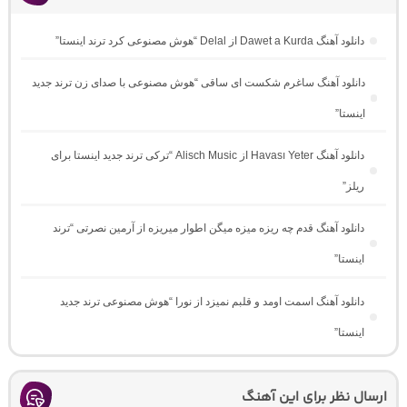
دانلود آهنگ Dawet a Kurda از Delal “هوش مصنوعی کرد ترند اینستا”
دانلود آهنگ ساغرم شکست ای ساقی “هوش مصنوعی با صدای زن ترند جدید
اینستا”
دانلود آهنگ Havası Yeter از Alisch Music “ترکی ترند جدید اینستا برای
ریلز”
دانلود آهنگ ﻗﺪم ﭼﻪ رﻳﺰه ﻣﻴﺰه ﻣﻴﮕﻦ اﻃﻮار ﻣﻴﺮﻳﺰه از آرمین نصرتی “ترند
اینستا”
دانلود آهنگ اسمت اومد و قلبم نمیزد از نورا “هوش مصنوعی ترند جدید
اینستا”
ارسال نظر برای این آهنگ