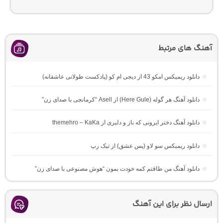
آهنگ های مرتبط
دانلود ریمیکس امکو 43 از دیجی ام کو (پادکست طولانی عاشقانه)
دانلود آهنگ هر گوله (Here Gule) از Asell “کرمانجی با صدای زن”
دانلود آهنگ دختر ایرونی که ناز و دلبری از themehro – KaKa
دانلود ریمیکس سو لاو (پس عشق) از تیک رپ
دانلود آهنگ من طاقتم کمه خودت بمون “هوش مصنوعی با صدای زن”
ارسال نظر برای این آهنگ