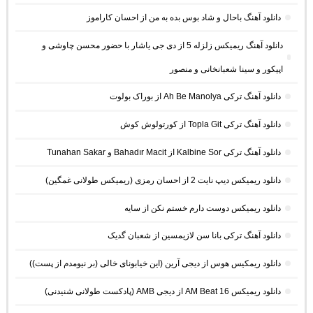
دانلود آهنگ باحال و شاد بوس بده به من از احسان کاراموز
دانلود آهنگ ریمیکس زلزله 5 از دی جی یاشار با حضور محسن چاوشی و
اپیکور و سینا شعبانخانی و منصور
دانلود آهنگ ترکی Ah Be Manolya از بوراک بولوت
دانلود آهنگ ترکی Topla Git از کورتولوش کوش
دانلود آهنگ ترکی Kalbine Sor از Bahadır Macit و Tunahan Sakar
دانلود ریمیکس دیپ نایت 2 از احسان رمزی (ریمیکس طولانی غمگین)
دانلود ریمیکس دوست دارم خستم نکن از سایه
دانلود آهنگ ترکی بانا سن لازیمسین از شعبان گدیک
دانلود ریمکیس هوس از دیجی آرین (این خیابونای خالی (بر نیومدم از پست))
دانلود ریمیکس AM Beat 16 از دیجی AMB (پادکست طولانی شنیدنی)