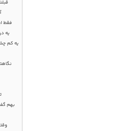
قبلن
آ
فقط ای
یه در
یه کم چشم
نگاهتو
ت
بهم گفت
وقتی