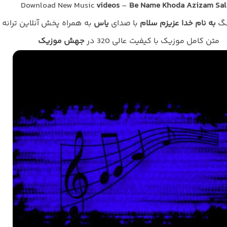
Download New Music
videos
–
Be Name Khoda Azizam Sa
نگ
به نام خدا عزیزم سلام
با صدای
یاس
به همراه پخش آنلاین ترانه 
متن کامل موزیک با کیفیت عالی 320 در
جهش موزیک