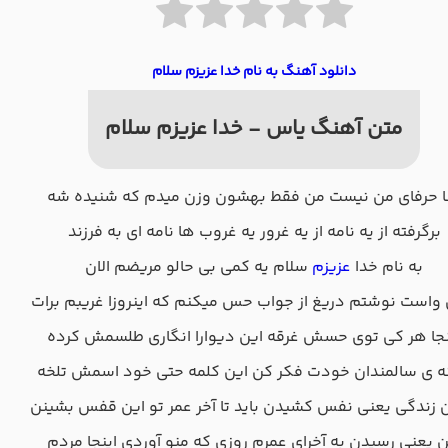
دانلود آهنگ به نام خدا عزیزم سلام
متن آهنگ یاس - خدا عزیزم سلام
نا حرفای من نیست من فقط بهشون وزن میدم که شنیده شه
برگرفته از یه نامه از یه غرور یه غروب ها نامه ای به فرزند
به نام خدا
عزیزم
سلام یه کمی بی حالو مریضم الان
 واست نوشتم دریغ از جواب حس میکنم که اینروزا غریبم برات
نجا هر کی توی حسش غرقه این دیوارا انگاری طلسمش کرده
ه ی سالمندان خودت فکر کن این کلمه حتی خود اسمش تلخه
 زندگی یعنی نفس کشیدن باید تا آخر عمر تو این قفس بشینن
ن یعنی رسیدن به آخرای عمرم روزی که منو آوردی اینجا مردم