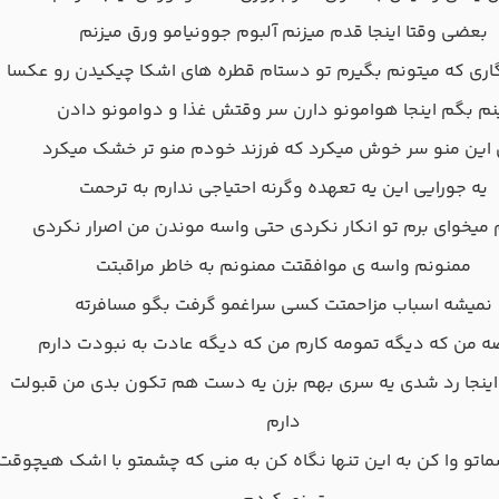
بعضی وقتا اینجا قدم میزنم آلبوم جوونیامو ورق میزنم
گاری که میتونم بگیرم تو دستام قطره های اشکا چیکیدن رو عکسا
نم بگم اینجا هوامونو دارن سر وقتش غذا و دوامونو دادن
 این منو سر خوش میکرد که فرزند خودم منو تر خشک میکرد
یه جورایی این یه تعهده وگرنه احتیاجی ندارم به ترحمت
میخوای برم تو انکار نکردی حتی واسه موندن من اصرار نکردی
ممنونم واسه ی موافقتت ممنونم به خاطر مراقبتت
نمیشه اسباب مزاحمتت کسی سراغمو گرفت بگو مسافرته
ه من که دیگه تمومه کارم من که دیگه عادت به نبودت دارم
ز اینجا رد شدی یه سری بهم بزن یه دست هم تکون بدی من قبولت
دارم
اتو وا کن به این تنها نگاه کن به منی که چشمتو با اشک هیچوقت