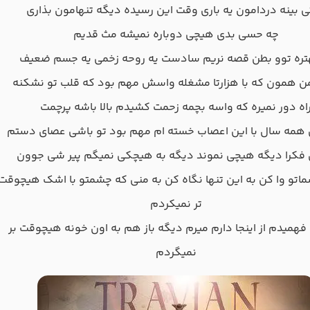
 بینه دردامون یه باری وقت این رسیده دیگه تنهامون بذاری
چه حسی بدی هیچی دوباره نمیشه مث قدیم
هتره توو بطن قصه نریم سادست یه روحه زخمی یه جسم ضعیف
ن همون که با هزارتا مشغله واسش مهم بود که قلب تو نشکنه
اه دور نمیره که واسه بچمه زحمت کشیدم بالا باشه پرچمت
 همه سال با این اعصاب خسته ام مهم بود تو باشی عصای دستم
ن فکرا دیگه هیچی نموند دیگه به هیچکی نمیگم پیر شی جوون
اتو وا کن به این تنها نگاه کن به منی که چشمتو با اشک هیچوقت
تر نمیکردم
فهمیدم از اینجا دارم میرم دیگه باز هم به اون خونه هیچوقت بر
نمیگردم