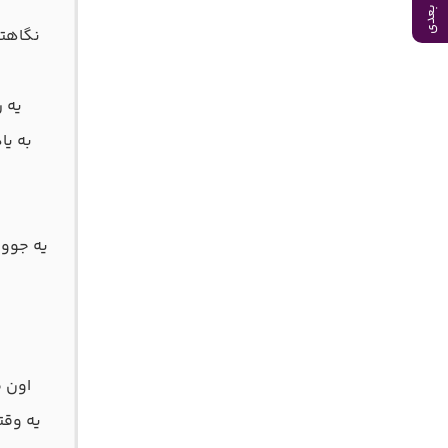
آهنگ بعدی
نگاهتو
یه ر
به یا
یه جوون
اون م
یه وقت