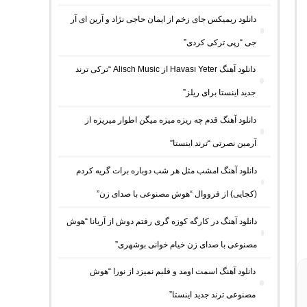
دانلود ریمیکس جای زخم از ایمان حاجی نژاد و آرین ای آر
جی “رپی ترکی کردی”
دانلود آهنگ Havası Yeter از Alisch Music “ترکی ترند
جدید اینستا برای ریلز”
دانلود آهنگ ﻗﺪم ﭼﻪ رﻳﺰه ﻣﻴﺰه ﻣﻴﮕﻦ اﻃﻮار ﻣﻴﺮﻳﺰه از
آرمین نصرتی “ترند اینستا”
دانلود آهنگ امشب مثل هر شب دوباره برات گریه کردم
(کجایی) از فرووال “هوش مصنوعی با صدای زن”
دانلود آهنگ در کارگه کوزه گری رفتم دوش از آریانا “هوش
مصنوعی با صدای زن خیام خوانی بوشهری”
دانلود آهنگ اسمت اومد و قلبم نمیزد از نورا “هوش
مصنوعی ترند جدید اینستا”