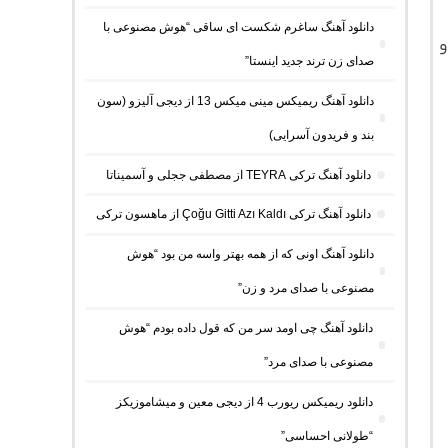
دانلود آهنگ ساغرم شکست ای ساقی “هوش مصنوعی با
و
صدای زن ترند جدید اینستا”
دانلود آهنگ ریمیکس مینی میکس 13 از دیجی آلیزو (سون
بند و فریدون آسرایی)
دانلود آهنگ ترکی TEYRA از مصطفی ججلی و آسمیناتا
دانلود آهنگ ترکی Çoğu Gitti Azı Kaldı از ماهسون ترکی
دانلود آهنگ اونی که از همه بهتر واسه من بود “هوش
مصنوعی با صدای مرد و زن”
دانلود آهنگ چی اومد سر من که قول داده بودم “هوش
مصنوعی با صدای مرد”
دانلود ریمیکس ریورب 4 از دیجی معین و میشاموزیکز
“طولانی احساسی”