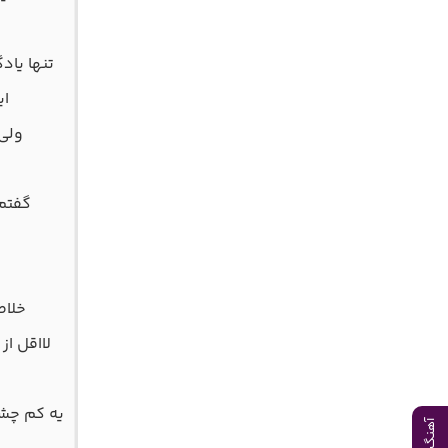
تنها یاد
ای
ولی
گفتم 
خلاص
لااقل ا
یه کم چشم