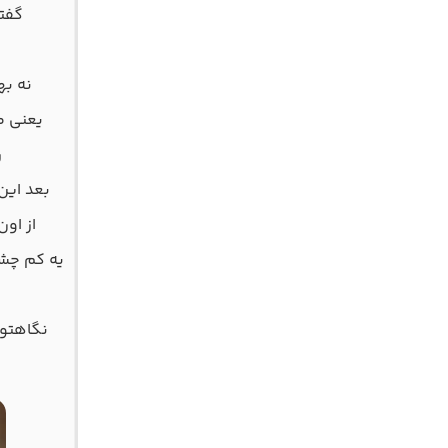
گفتی
نه ب
یعنی م
ر
بعد این
از او
یه کم چشم
نگاهتو 