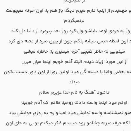
تر نمیکردم
 فهمیدم از اینجا دارم میرم دیگه باز هم به اون خونه هیچوقت
برنمیگردم
وز یه مردی اومد باباشو ول کرد روز بعد پیرمرد از دنیا دل کند
د اون لحظه خیس میشه پلکم چون از پیری نمرد از غصه دق کرد
میدویی به خاطر هیچی آخرم میمیری یه خاطره میشی
از این موردا زیاد دیدم البته آدم خوبم اینجا میان میرن
ه بعضی وقتا با دسته گل میاد اولین روزا از اون دورا دست تکون
میداد
دانلود آهنگ به نام خدا عزیزم سلام
اونم میاد اینجا واسه دادنه روحیه ظاهرا که آدم خوبیه
نو نمیشناسه واسه ثوابش میاد امیدوارم یه روزی جوابش بیاد
ا که حرف میزنه چشامو زود میبندم فکر میکنم تویی به جای اون