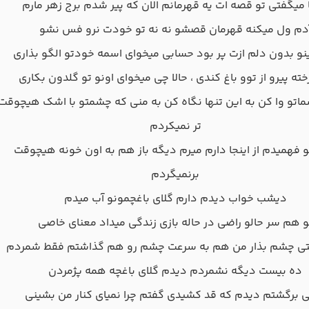
ا میگفتی تو قصه ات یه قهرمانم الان که پیر شدم برج زهر مارم
دم ول میکنه قهرمان قصشو نه نه تو خودت نرو فس نشو
نو بدون دلم ازت پر بود حسابی میخوای اسمه خودتو الگو بذاری
خته پیرو از توو باغ کندی ، حالا چی میخوای اونو تو گلدون بکاری
اتو وا کن به این تنها نگاه کن به منی که چشمتو با اشک هیچوقت
تر نمیکردم
 فهمیدم از اینجا دارم میرم دیگه باز هم به اون خونه هیچوقت
برنمیگردم
دیشب خواب دیدم دارم گلای باغچمونو آب میدم
و هم سر حالو راضی در حاله بازی زندگی میداد معنای خاصی
ی چشم بذار من هم به سرعت چشم رو هم گذاشتم فقط شمردم
ده بیست دیگه نشمردم دیدم گلای باغچه همه پژمردن
 برگشتم دیدم که قد کشیدی گفتم چرا نمیای کنار من بشینی