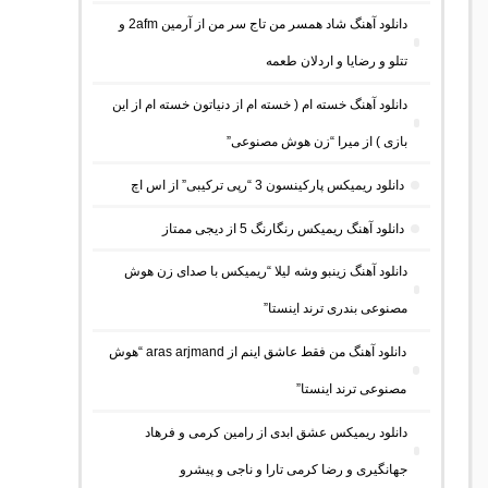
دانلود آهنگ شاد همسر من تاج سر من از آرمین 2afm و
تتلو و رضایا و اردلان طعمه
دانلود آهنگ خسته ام ( خسته ام از دنیاتون خسته ام از این
بازی ) از میرا “زن هوش مصنوعی”
دانلود ریمیکس پارکینسون 3 “رپی ترکیبی” از اس اچ
دانلود آهنگ ریمیکس رنگارنگ 5 از دیجی ممتاز
دانلود آهنگ زینبو وشه لیلا “ریمیکس با صدای زن هوش
مصنوعی بندری ترند اینستا”
دانلود آهنگ من فقط عاشق اینم از aras arjmand “هوش
مصنوعی ترند اینستا”
دانلود ریمیکس عشق ابدی از رامین کرمی و فرهاد
جهانگیری و رضا کرمی تارا و ناجی و پیشرو