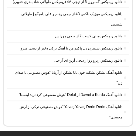
دانلود ریمیکس گمبرون 6 از دیجی 4A (ریمیکس طولانی شاد بندری جنوبی)
دانلود ریمیکس موزیک باکس 43 از دیجی رهام و علی دامیگو | طولانی
شنیدنی
دانلود ریمیکس مینی کست 7 از دیجی مهراس
دانلود ریمیکس سیتیزن دل پاکتم من با آهنگ ترکی دختر از دیجی فنزو
دانلود ریمیکس زیرو رو از دیجی آرین ای آر جی
دانلود آهنگ بشکن بشکنه جون بابا بشکن از آریانا “هوش مصنوعی با صدای
زن”
دانلود آهنگ Dawet a Kurda از Delal “هوش مصنوعی کرد ترند اینستا”
دانلود آهنگ Yavaş Yavaş Derin Derin “هوش مصنوعی ترکی از آرش
محسنی”