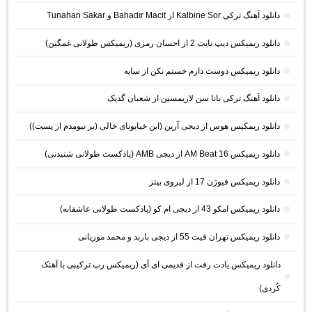
دانلود آهنگ ترکی Kalbine Sor از Bahadır Macit و Tunahan Sakar
دانلود ریمیکس دیپ نایت 2 از احسان رمزی (ریمیکس طولانی غمگین)
دانلود ریمیکس دوست دارم خستم نکن از سایه
دانلود آهنگ ترکی بانا سن لازیمسین از شعبان گدیک
دانلود ریمکیس هوس از دیجی آرین (این خیابونای خالی (بر نیومدم از پست))
دانلود ریمیکس AM Beat 16 از دیجی AMB (پادکست طولانی شنیدنی)
دانلود ریمیکس فیوژن 17 از لیروی بیتز
دانلود ریمیکس امکو 43 از دیجی ام کو (پادکست طولانی عاشقانه)
دانلود ریمیکس تهران فیت 55 از دیجی باربد و محمد موریانی
دانلود ریمیکس یادت رفت از قدیمی ای آی (ریمیکس رپ ترکیبی با آهنک
کُردی)