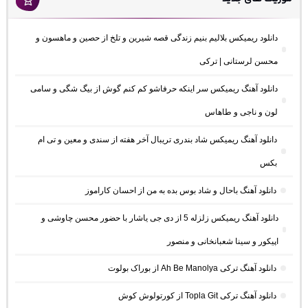
دانلود ریمیکس بلالیم بنیم زندگی قصه شیرین و تلخ از حصین و ماهسون و
محسن لرستانی | ترکی
دانلود آهنگ ریمیکس سر اینکه حرفاشو کم کنم گوش از بیگ شگی و سامی
لون و ناجی و طاهاس
دانلود آهنگ ریمیکس شاد بندری تریبال آخر هفته از سندی و معین و تی ام
بکس
دانلود آهنگ باحال و شاد بوس بده به من از احسان کاراموز
دانلود آهنگ ریمیکس زلزله 5 از دی جی یاشار با حضور محسن چاوشی و
اپیکور و سینا شعبانخانی و منصور
دانلود آهنگ ترکی Ah Be Manolya از بوراک بولوت
دانلود آهنگ ترکی Topla Git از کورتولوش کوش