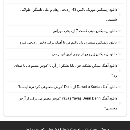
دانلود ریمیکس موزیک باکس 43 از دیجی رهام و علی دامیگو | طولانی
شنیدنی
دانلود ریمیکس مینی کست 7 از دیجی مهراس
دانلود ریمیکس سیتیزن دل پاکتم من با آهنگ ترکی دختر از دیجی فنزو
دانلود ریمیکس زیرو رو از دیجی آرین ای آر جی
دانلود آهنگ بشکن بشکنه جون بابا بشکن از آریانا “هوش مصنوعی با صدای
زن”
دانلود آهنگ Dawet a Kurda از Delal “هوش مصنوعی کرد ترند اینستا”
دانلود آهنگ Yavaş Yavaş Derin Derin “هوش مصنوعی ترکی از آرش
محسنی”
جهش موزیک
لیست خواننده ها
تماس با ما