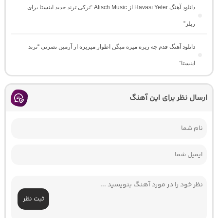
دانلود آهنگ Havası Yeter از Alisch Music “ترکی ترند جدید اینستا برای
ریلز”
دانلود آهنگ ﻗﺪم ﭼﻪ رﻳﺰه ﻣﻴﺰه ﻣﻴﮕﻦ اﻃﻮار ﻣﻴﺮﻳﺰه از آرمین نصرتی “ترند
اینستا”
ارسال نظر برای این آهنگ
ثبت نظر