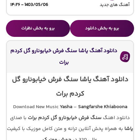
آهنگ های جدید
1403/05/06 - ۱۴:۲۶
برو به بخش دانلود
برو به بخش نظرات
دانلود آهنگ یاشا سنگ فرش خیابونارو گل کردم
برات
دانلود آهنگ یاشا سنگ فرش خیابونارو گل
کردم برات
Download New Music
Yasha
–
Sangfarshe Khiaboona
دانلود اهنگ
سنگ فرش خیابونارو گل کردم برات
با صدای
یاشا
به همراه پخش آنلاین ترانه و متن کامل موزیک با کیفیت
عالی 320 در
جهش موزیک