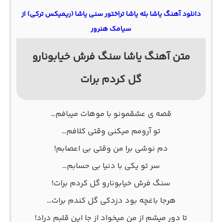
دانلود آهنگ یاشا بله یاشا تراختور سنی یاشا (ریمیکس ترکی) از
سیامک هنرور
متن آهنگ یاشا سنگ فرش خیابونارو
گل کردم برات
ﻗﺼﻪ ی ﻋﺸﻘﻤﻮﻧﻮ ﺑﺎ ﻣﻮﻫﺎت ﻣﻴﺒﺎﻓﻢ…
ﺗﻮ آروﻣﻢ ﻣﻴﻜﻨﻰ وﻗﺘﻰ ﻛﻠﺎﻓﻢ…
دم ﻧﻮﺷﻰ ﺑﺮا ﻣﻦ وﻗﺘﻰ ﺑﻰ اﻋﺼﺎﺑﻢ!
ﺳﺮ ﺗﻮ ﻳﻜﻰ ﺑﺎ دﻧﻴﺎ ﺑﻰ ﺣﺴﺎﺑﻢ…
ﺳﻨﮓ ﻓﺮش ﺧﻴﺎﺑﻮﻧﺎرو ﮔﻞ ﻛﺮدم ﺑﺮات!
ﻫﺮﺟﺎ ﺑﺎﻏﭽﻪ ﺑﻮد دزدﻛﻰ ﮔﻞ ﻛﻨﺪم ﺑﺮات…
ﺗﺎ دور ﻣﻴﺸﻢ از ﻣﻦ ﻣﻴﺨﻮاد از ﺟﺎ اﻳﻦ ﻗﻠﺒﻢ دراد!