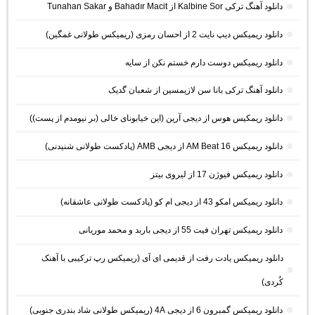
دانلود آهنگ ترکی Kalbine Sor از Bahadır Macit و Tunahan Sakar
دانلود ریمیکس دیپ نایت 2 از احسان رمزی (ریمیکس طولانی غمگین)
دانلود ریمیکس دوست دارم خستم نکن از سایه
دانلود آهنگ ترکی بانا سن لازیمسین از شعبان گدیک
دانلود ریمکیس هوس از دیجی آرین (این خیابونای خالی (بر نیومدم از پست))
دانلود ریمیکس AM Beat 16 از دیجی AMB (پادکست طولانی شنیدنی)
دانلود ریمیکس فیوژن 17 از لیروی بیتز
دانلود ریمیکس امکو 43 از دیجی ام کو (پادکست طولانی عاشقانه)
دانلود ریمیکس تهران فیت 55 از دیجی باربد و محمد موریانی
دانلود ریمیکس یادت رفت از قدیمی ای آی (ریمیکس رپ ترکیبی با آهنک
کُردی)
دانلود ریمیکس گمبرون 6 از دیجی 4A (ریمیکس طولانی شاد بندری جنوبی)