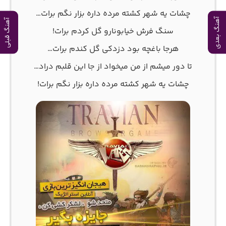
ﭼﺸﺎت ﻳﻪ ﺷﻬﺮ ﻛﺸﺘﻪ ﻣﺮده داره ﺑﺰار ﻧﮕﻢ ﺑﺮات…
آهنگ بعدی
آهنگ قبلی
ﺳﻨﮓ ﻓﺮش ﺧﻴﺎﺑﻮﻧﺎرو ﮔﻞ ﻛﺮدم ﺑﺮات!
ﻫﺮﺟﺎ ﺑﺎﻏﭽﻪ ﺑﻮد دزدﻛﻰ ﮔﻞ ﻛﻨﺪم ﺑﺮات…
ﺗﺎ دور ﻣﻴﺸﻢ از ﻣﻦ ﻣﻴﺨﻮاد از ﺟﺎ اﻳﻦ ﻗﻠﺒﻢ دراد…
ﭼﺸﺎت ﻳﻪ ﺷﻬﺮ ﻛﺸﺘﻪ ﻣﺮده داره ﺑﺰار ﻧﮕﻢ ﺑﺮات!