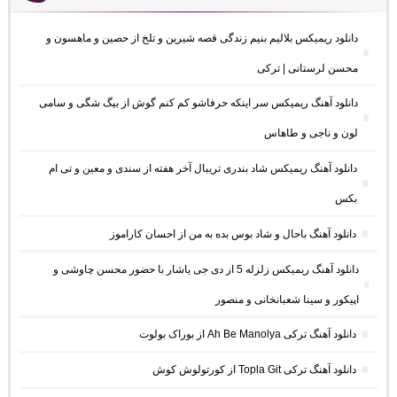
دانلود ریمیکس بلالیم بنیم زندگی قصه شیرین و تلخ از حصین و ماهسون و
محسن لرستانی | ترکی
دانلود آهنگ ریمیکس سر اینکه حرفاشو کم کنم گوش از بیگ شگی و سامی
لون و ناجی و طاهاس
دانلود آهنگ ریمیکس شاد بندری تریبال آخر هفته از سندی و معین و تی ام
بکس
دانلود آهنگ باحال و شاد بوس بده به من از احسان کاراموز
دانلود آهنگ ریمیکس زلزله 5 از دی جی یاشار با حضور محسن چاوشی و
اپیکور و سینا شعبانخانی و منصور
دانلود آهنگ ترکی Ah Be Manolya از بوراک بولوت
دانلود آهنگ ترکی Topla Git از کورتولوش کوش