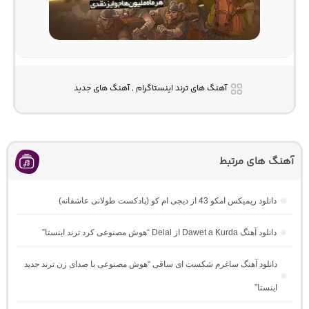
آهنگ های ترند اینستاگرام , آهنگ های جدید
آهنگ های مرتبط
دانلود ریمیکس امکو 43 از دیجی ام کو (پادکست طولانی عاشقانه)
دانلود آهنگ Dawet a Kurda از Delal “هوش مصنوعی کرد ترند اینستا”
دانلود آهنگ ساغرم شکست ای ساقی “هوش مصنوعی با صدای زن ترند جدید
اینستا”