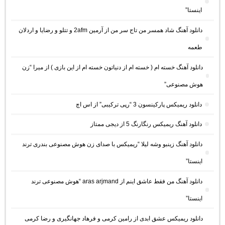
اینستا”
دانلود آهنگ شاد همسر من تاج سر من از آرمین 2afm و تتلو و رضایا و اردلان
طعمه
دانلود آهنگ خسته ام ( خسته ام از دنیاتون خسته ام از این بازی ) از میرا “زن
هوش مصنوعی”
دانلود ریمیکس پارکینسون 3 “رپی ترکیبی” از اس اچ
دانلود آهنگ ریمیکس رنگارنگ 5 از دیجی ممتاز
دانلود آهنگ زینبو وشه لیلا “ریمیکس با صدای زن هوش مصنوعی بندری ترند
اینستا”
دانلود آهنگ من فقط عاشق اینم از aras arjmand “هوش مصنوعی ترند
اینستا”
دانلود ریمیکس عشق ابدی از رامین کرمی و فرهاد جهانگیری و رضا کرمی