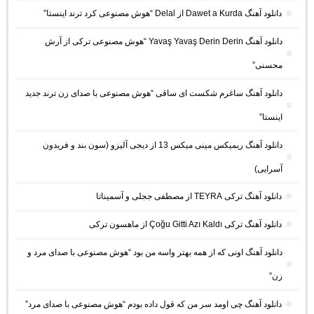
دانلود آهنگ Dawet a Kurda از Delal “هوش مصنوعی کرد ترند اینستا”
دانلود آهنگ Yavaş Yavaş Derin Derin “هوش مصنوعی ترکی از آرش
محسنی”
دانلود آهنگ ساغرم شکست ای ساقی “هوش مصنوعی با صدای زن ترند جدید
اینستا”
دانلود آهنگ ریمیکس مینی میکس 13 از دیجی آلیزو (سون بند و فریدون
آسرایی)
دانلود آهنگ ترکی TEYRA از مصطفی ججلی و آسمیناتا
دانلود آهنگ ترکی Çoğu Gitti Azı Kaldı از ماهسون ترکی
دانلود آهنگ اونی که از همه بهتر واسه من بود “هوش مصنوعی با صدای مرد و
زن”
دانلود آهنگ چی اومد سر من که قول داده بودم “هوش مصنوعی با صدای مرد”