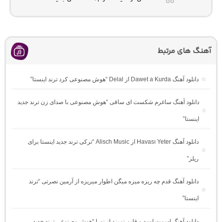
آهنگ های مرتبط
دانلود آهنگ Dawet a Kurda از Delal “هوش مصنوعی کرد ترند اینستا”
دانلود آهنگ ساغرم شکست ای ساقی “هوش مصنوعی با صدای زن ترند جدید
اینستا”
دانلود آهنگ Havası Yeter از Alisch Music “ترکی ترند جدید اینستا برای
ریلز”
دانلود آهنگ ﻗﺪم ﭼﻪ رﻳﺰه ﻣﻴﺰه ﻣﻴﮕﻦ اﻃﻮار ﻣﻴﺮﻳﺰه از آرمین نصرتی “ترند
اینستا”
دانلود آهنگ اسمت اومد و قلبم نمیزد از نورا “هوش مصنوعی ترند جدید