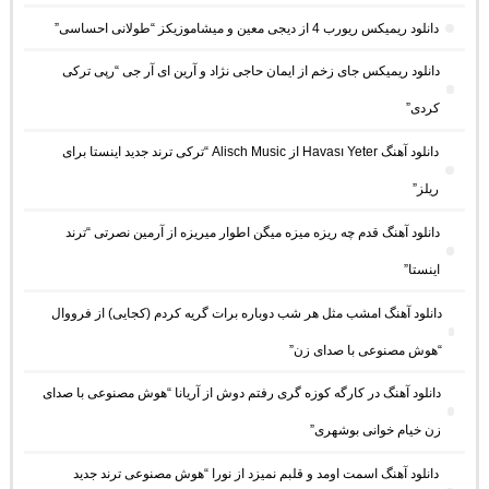
دانلود ریمیکس ریورب 4 از دیجی معین و میشاموزیکز “طولانی احساسی”
دانلود ریمیکس جای زخم از ایمان حاجی نژاد و آرین ای آر جی “رپی ترکی
کردی”
دانلود آهنگ Havası Yeter از Alisch Music “ترکی ترند جدید اینستا برای
ریلز”
دانلود آهنگ ﻗﺪم ﭼﻪ رﻳﺰه ﻣﻴﺰه ﻣﻴﮕﻦ اﻃﻮار ﻣﻴﺮﻳﺰه از آرمین نصرتی “ترند
اینستا”
دانلود آهنگ امشب مثل هر شب دوباره برات گریه کردم (کجایی) از فرووال
“هوش مصنوعی با صدای زن”
دانلود آهنگ در کارگه کوزه گری رفتم دوش از آریانا “هوش مصنوعی با صدای
زن خیام خوانی بوشهری”
دانلود آهنگ اسمت اومد و قلبم نمیزد از نورا “هوش مصنوعی ترند جدید