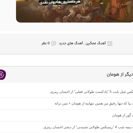
آهنگ غمگین , آهنگ های جدید
0 نظر
گر از هومان
“پادکست طولانی قفلی” از احسان رمزی
 بیا که تنها رفیق من همین تنهاییه از هومان + متن تراته
 گور از هومان
ولانی شنیدنی” از دیجی احسان رمزی