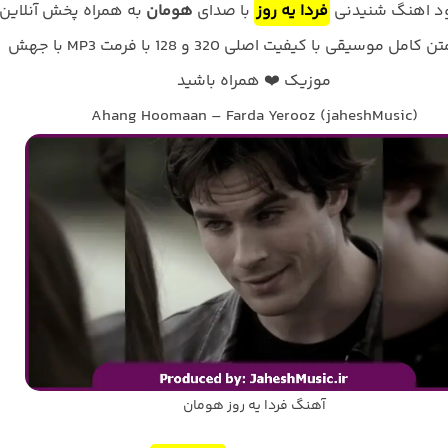
لود اهنگ شنیدنی
فردا یه روز
با صدای
هومان
به همراه پخش آنلاین
ترانه و متن کامل موسیقی با کیفیت اصلی 320 و 128 با فرمت MP3 با جهش
موزیک ❤️ همراه باشید
Ahang Hoomaan – Farda Yerooz (jaheshMusic)
آهنگ فردا یه روز هومان