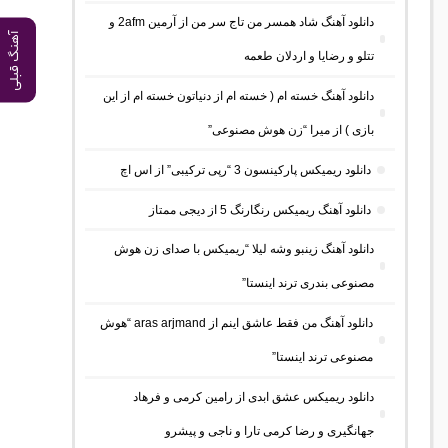
دانلود آهنگ شاد همسر من تاج سر من از آرمین 2afm و
آهنگ قبلی
تتلو و رضایا و اردلان طعمه
دانلود آهنگ خسته ام ( خسته ام از دنیاتون خسته ام از این
بازی ) از میرا “زن هوش مصنوعی”
دانلود ریمیکس پارکینسون 3 “رپی ترکیبی” از اس اچ
دانلود آهنگ ریمیکس رنگارنگ 5 از دیجی ممتاز
دانلود آهنگ زینبو وشه لیلا “ریمیکس با صدای زن هوش
مصنوعی بندری ترند اینستا”
دانلود آهنگ من فقط عاشق اینم از aras arjmand “هوش
مصنوعی ترند اینستا”
دانلود ریمیکس عشق ابدی از رامین کرمی و فرهاد
جهانگیری و رضا کرمی تارا و ناجی و پیشرو