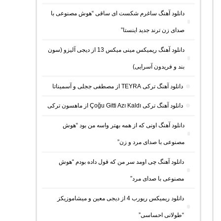
دانلود آهنگ ساغرم شکست ای ساقی “هوش مصنوعی با
صدای زن ترند جدید اینستا”
دانلود آهنگ ریمیکس مینی میکس 13 از دیجی آلیزو (سون
بند و فریدون آسرایی)
دانلود آهنگ ترکی TEYRA از مصطفی ججلی و آسمیناتا
دانلود آهنگ ترکی Çoğu Gitti Azı Kaldı از ماهسون ترکی
دانلود آهنگ اونی که از همه بهتر واسه من بود “هوش
مصنوعی با صدای مرد و زن”
دانلود آهنگ چی اومد سر من که قول داده بودم “هوش
مصنوعی با صدای مرد”
دانلود ریمیکس ریورب 4 از دیجی معین و میشاموزیکز
“طولانی احساسی”