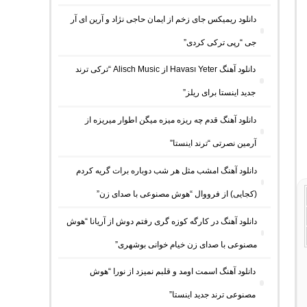
دانلود ریمیکس جای زخم از ایمان حاجی نژاد و آرین ای آر
جی “رپی ترکی کردی”
دانلود آهنگ Havası Yeter از Alisch Music “ترکی ترند
جدید اینستا برای ریلز”
دانلود آهنگ ﻗﺪم ﭼﻪ رﻳﺰه ﻣﻴﺰه ﻣﻴﮕﻦ اﻃﻮار ﻣﻴﺮﻳﺰه از
آرمین نصرتی “ترند اینستا”
دانلود آهنگ امشب مثل هر شب دوباره برات گریه کردم
(کجایی) از فرووال “هوش مصنوعی با صدای زن”
دانلود آهنگ در کارگه کوزه گری رفتم دوش از آریانا “هوش
مصنوعی با صدای زن خیام خوانی بوشهری”
دانلود آهنگ اسمت اومد و قلبم نمیزد از نورا “هوش
مصنوعی ترند جدید اینستا”