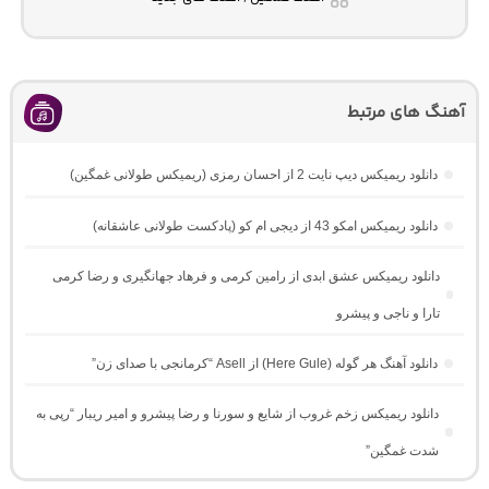
آهنگ های مرتبط
دانلود ریمیکس دیپ نایت 2 از احسان رمزی (ریمیکس طولانی غمگین)
دانلود ریمیکس امکو 43 از دیجی ام کو (پادکست طولانی عاشقانه)
دانلود ریمیکس عشق ابدی از رامین کرمی و فرهاد جهانگیری و رضا کرمی
تارا و ناجی و پیشرو
دانلود آهنگ هر گوله (Here Gule) از Asell “کرمانجی با صدای زن”
دانلود ریمیکس زخم غروب از شایع و سورنا و رضا پیشرو و امیر ریبار “رپی به
شدت غمگین”