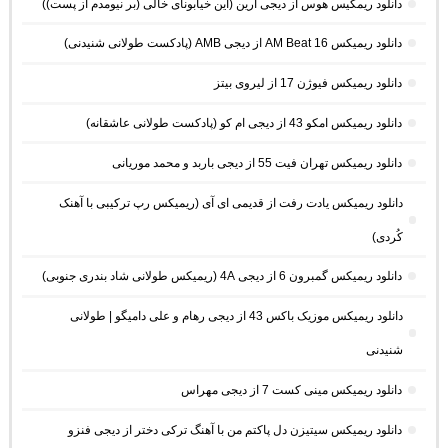
دانلود ریمکیس هوس از دیجی آرین (این خیابونای خالی (بر نیومدم از پست))
دانلود ریمیکس AM Beat 16 از دیجی AMB (پادکست طولانی شنیدنی)
دانلود ریمیکس فیوژن 17 از لیروی بیتز
دانلود ریمیکس امکو 43 از دیجی ام کو (پادکست طولانی عاشقانه)
دانلود ریمیکس تهران فیت 55 از دیجی باربد و محمد موریانی
دانلود ریمیکس یادت رفت از قدیمی ای آی (ریمیکس رپ ترکیبی با آهنک
کُردی)
دانلود ریمیکس گمبرون 6 از دیجی 4A (ریمیکس طولانی شاد بندری جنوبی)
دانلود ریمیکس موزیک باکس 43 از دیجی رهام و علی دامیگو | طولانی
شنیدنی
دانلود ریمیکس مینی کست 7 از دیجی مهراس
دانلود ریمیکس سیتیزن دل پاکتم من با آهنگ ترکی دختر از دیجی فنزو