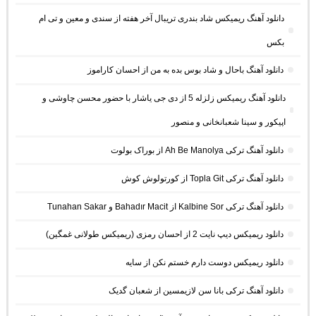
دانلود آهنگ ریمیکس شاد بندری تریبال آخر هفته از سندی و معین و تی ام
بکس
دانلود آهنگ باحال و شاد بوس بده به من از احسان کاراموز
دانلود آهنگ ریمیکس زلزله 5 از دی جی یاشار با حضور محسن چاوشی و
اپیکور و سینا شعبانخانی و منصور
دانلود آهنگ ترکی Ah Be Manolya از بوراک بولوت
دانلود آهنگ ترکی Topla Git از کورتولوش کوش
دانلود آهنگ ترکی Kalbine Sor از Bahadır Macit و Tunahan Sakar
دانلود ریمیکس دیپ نایت 2 از احسان رمزی (ریمیکس طولانی غمگین)
دانلود ریمیکس دوست دارم خستم نکن از سایه
دانلود آهنگ ترکی بانا سن لازیمسین از شعبان گدیک