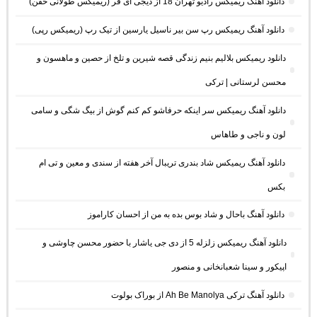
دانلود آهنگ ریمیکس رادیو تهران 18 از دیجی ای فر (ریمیکس طولانی خفن)
دانلود آهنگ ریمیکس رپ سن بیر ناسیل یارسین از تیک رپ (ریمیکس رپی)
دانلود ریمیکس بلالیم بنیم زندگی قصه شیرین و تلخ از حصین و ماهسون و
محسن لرستانی | ترکی
دانلود آهنگ ریمیکس سر اینکه حرفاشو کم کنم گوش از بیگ شگی و سامی
لون و ناجی و طاهاس
دانلود آهنگ ریمیکس شاد بندری تریبال آخر هفته از سندی و معین و تی ام
بکس
دانلود آهنگ باحال و شاد بوس بده به من از احسان کاراموز
دانلود آهنگ ریمیکس زلزله 5 از دی جی یاشار با حضور محسن چاوشی و
اپیکور و سینا شعبانخانی و منصور
دانلود آهنگ ترکی Ah Be Manolya از بوراک بولوت