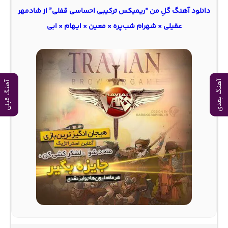
دانلود آهنگ گلِ من “ریمیکس ترکیبی احساسی قفلی” از شادمهر
عقیلی × شهرام شب‌پره × معین × ایهام × ابی
آهنگ بعدی
آهنگ قبلی