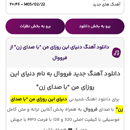
آهنگ های جدید
1405/02/22 - ۲۰:۴۶
برو به بخش دانلود
برو به بخش نظرات
دانلود آهنگ دنیای این روزای من “با صدای زن” از
فرووال
دانلود آهنگ جدید فرووال به نام دنیای این
روزای من “با صدای زن”
برای دانلود اهنگ شنیدنی
دنیای این روزای من “با صدای
زن”
با صدای
فرووال
به همراه پخش آنلاین ترانه و متن کامل
موسیقی با کیفیت اصلی 320 و 128 با فرمت MP3 با جهش
موزیک ❤️ همراه باشید