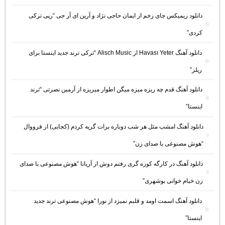
دانلود ریمیکس جای زخم از ایمان حاجی نژاد و آرین ای آر جی “رپی ترکی
کردی”
دانلود آهنگ Havası Yeter از Alisch Music “ترکی ترند جدید اینستا برای
ریلز”
دانلود آهنگ ﻗﺪم ﭼﻪ رﻳﺰه ﻣﻴﺰه ﻣﻴﮕﻦ اﻃﻮار ﻣﻴﺮﻳﺰه از آرمین نصرتی “ترند
اینستا”
دانلود آهنگ امشب مثل هر شب دوباره برات گریه کردم (کجایی) از فرووال
“هوش مصنوعی با صدای زن”
دانلود آهنگ در کارگه کوزه گری رفتم دوش از آریانا “هوش مصنوعی با صدای
زن خیام خوانی بوشهری”
دانلود آهنگ اسمت اومد و قلبم نمیزد از نورا “هوش مصنوعی ترند جدید
اینستا”