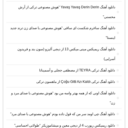
دانلود آهنگ Yavaş Yavaş Derin Derin “هوش مصنوعی ترکی از آرش
محسنی”
دانلود آهنگ ساغرم شکست ای ساقی “هوش مصنوعی با صدای زن ترند جدید
اینستا”
دانلود آهنگ ریمیکس مینی میکس 13 از دیجی آلیزو (سون بند و فریدون
آسرایی)
دانلود آهنگ ترکی TEYRA از مصطفی ججلی و آسمیناتا
دانلود آهنگ ترکی Çoğu Gitti Azı Kaldı از ماهسون ترکی
دانلود آهنگ اونی که از همه بهتر واسه من بود “هوش مصنوعی با صدای مرد و
زن”
دانلود آهنگ چی اومد سر من که قول داده بودم “هوش مصنوعی با صدای مرد”
دانلود ریمیکس ریورب 4 از دیجی معین و میشاموزیکز “طولانی احساسی”