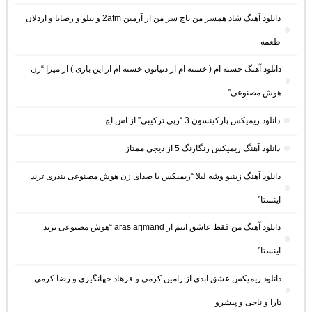
دانلود آهنگ شاد همسر من تاج سر من از آرمین 2afm و تتلو و رضایا و اردلان
طعمه
دانلود آهنگ خسته ام ( خسته ام از دنیاتون خسته ام از این بازی ) از میرا “زن
هوش مصنوعی”
دانلود ریمیکس پارکینسون 3 “رپی ترکیبی” از اس اچ
دانلود آهنگ ریمیکس رنگارنگ 5 از دیجی ممتاز
دانلود آهنگ زینبو وشه لیلا “ریمیکس با صدای زن هوش مصنوعی بندری ترند
اینستا”
دانلود آهنگ من فقط عاشق اینم از aras arjmand “هوش مصنوعی ترند
اینستا”
دانلود ریمیکس عشق ابدی از رامین کرمی و فرهاد جهانگیری و رضا کرمی
تارا و ناجی و پیشرو