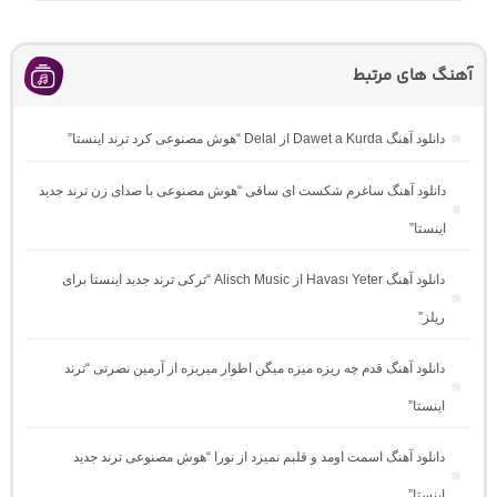
آهنگ های مرتبط
دانلود آهنگ Dawet a Kurda از Delal “هوش مصنوعی کرد ترند اینستا”
دانلود آهنگ ساغرم شکست ای ساقی “هوش مصنوعی با صدای زن ترند جدید
اینستا”
دانلود آهنگ Havası Yeter از Alisch Music “ترکی ترند جدید اینستا برای
ریلز”
دانلود آهنگ ﻗﺪم ﭼﻪ رﻳﺰه ﻣﻴﺰه ﻣﻴﮕﻦ اﻃﻮار ﻣﻴﺮﻳﺰه از آرمین نصرتی “ترند
اینستا”
دانلود آهنگ اسمت اومد و قلبم نمیزد از نورا “هوش مصنوعی ترند جدید
اینستا”