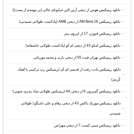
دانلود ریمکیس هوس از دیجی آرین (این خیابونای خالی (بر نیومدم از پست))
دانلود ریمیکس AM Beat 16 از دیجی AMB (پادکست طولانی شنیدنی)
دانلود ریمیکس فیوژن 17 از لیروی بیتز
دانلود ریمیکس امکو 43 از دیجی ام کو (پادکست طولانی عاشقانه)
دانلود ریمیکس تهران فیت 55 از دیجی باربد و محمد موریانی
دانلود ریمیکس یادت رفت از قدیمی ای آی (ریمیکس رپ ترکیبی با آهنک
کُردی)
دانلود ریمیکس گمبرون 6 از دیجی 4A (ریمیکس طولانی شاد بندری جنوبی)
دانلود ریمیکس موزیک باکس 43 از دیجی رهام و علی دامیگو | طولانی
شنیدنی
دانلود ریمیکس مینی کست 7 از دیجی مهراس