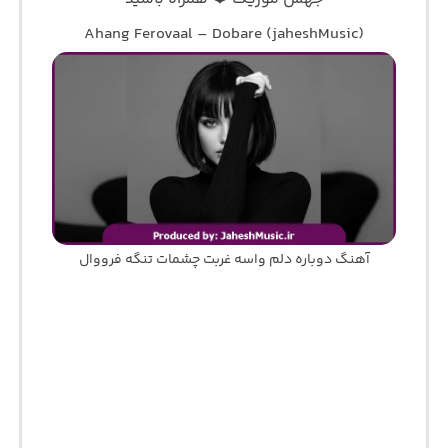
Ahang Ferovaal – Dobare (jaheshMusic)
آهنگ دوباره دلم واسه غربت چشمات تنگه فرووال