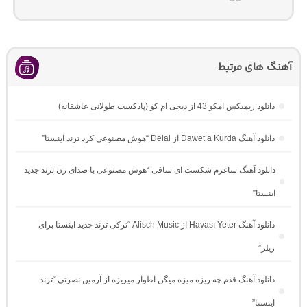
آهنگ های مرتبط
دانلود ریمیکس امکو 43 از دیجی ام کو (پادکست طولانی عاشقانه)
دانلود آهنگ Dawet a Kurda از Delal “هوش مصنوعی کرد ترند اینستا”
دانلود آهنگ ساغرم شکست ای ساقی “هوش مصنوعی با صدای زن ترند جدید
اینستا”
دانلود آهنگ Havası Yeter از Alisch Music “ترکی ترند جدید اینستا برای
ریلز”
دانلود آهنگ ﻗﺪم ﭼﻪ رﻳﺰه ﻣﻴﺰه ﻣﻴﮕﻦ اﻃﻮار ﻣﻴﺮﻳﺰه از آرمین نصرتی “ترند
اینستا”