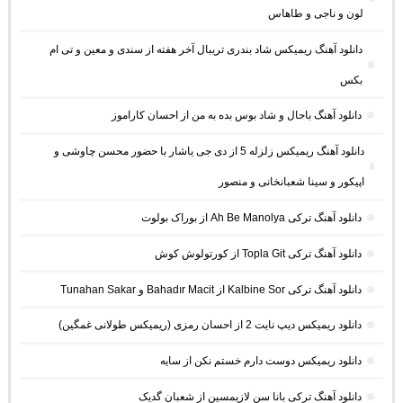
لون و ناجی و طاهاس
دانلود آهنگ ریمیکس شاد بندری تریبال آخر هفته از سندی و معین و تی ام
بکس
دانلود آهنگ باحال و شاد بوس بده به من از احسان کاراموز
دانلود آهنگ ریمیکس زلزله 5 از دی جی یاشار با حضور محسن چاوشی و
اپیکور و سینا شعبانخانی و منصور
دانلود آهنگ ترکی Ah Be Manolya از بوراک بولوت
دانلود آهنگ ترکی Topla Git از کورتولوش کوش
دانلود آهنگ ترکی Kalbine Sor از Bahadır Macit و Tunahan Sakar
دانلود ریمیکس دیپ نایت 2 از احسان رمزی (ریمیکس طولانی غمگین)
دانلود ریمیکس دوست دارم خستم نکن از سایه
دانلود آهنگ ترکی بانا سن لازیمسین از شعبان گدیک