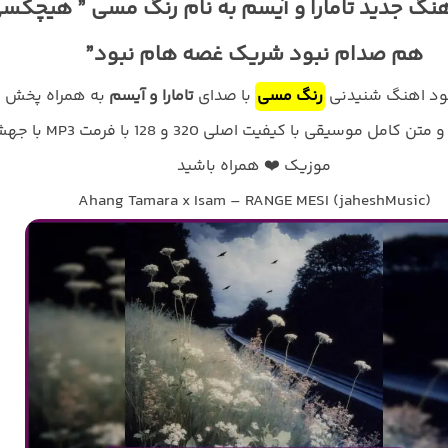
هنگ جدید تامارا و آیسم به نام رنگ مسی ” هیچکس
هم صدام نبود شریک غصه هام نبود”
لود اهنگ شنیدنی
رنگ مسی
با صدای
تامارا و آیسم
به همراه پخش
آنلاین ترانه و متن کامل موسیقی با کیفیت اصلی 320 و 128 با
موزیک ❤️ همراه باشید
Ahang Tamara x Isam – RANGE MESI (jaheshMusic)