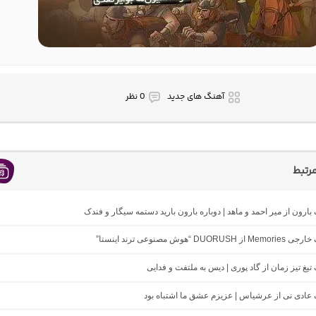
آهنگ های جدید
0 نظر
رتبط
 بارون از میر احمد و ماهد | دوباره بارون بارید دستمه سیگار و فندک
DUO “هوش مصنوعی ترند اینستا”
 تیغ تیز زمان از گاد پوری | دیس به ملتفت و فدایی
گ عادی نی از عرشیاس | عزیزم عشق ما اشتباه بود