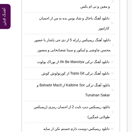
و معین و تی ام بکس
آهنگ قبلی
دانلود آهنگ باحال و شاد بوس بده به من از احسان
کاراموز
دانلود آهنگ ریمیکس زلزله 5 از دی جی یاشار با حضور
محسن چاوشی و اپیکور و سینا شعبانخانی و منصور
دانلود آهنگ ترکی Ah Be Manolya از بوراک بولوت
دانلود آهنگ ترکی Topla Git از کورتولوش کوش
دانلود آهنگ ترکی Kalbine Sor از Bahadır Macit و
Tunahan Sakar
دانلود ریمیکس دیپ نایت 2 از احسان رمزی (ریمیکس
طولانی غمگین)
دانلود ریمیکس دوست دارم خستم نکن از سایه