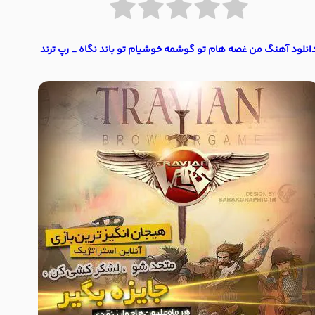
انلود آهنگ ﻣﻦ ﻏﺼﻪ ﻫﺎم ﺗﻮ ﮔﻮﺷﻤﻪ ﺧﻮﺷﻴﺎم ﺗﻮ ﺑﺎﻧﺪ ﻧﮕﺎه _ رپ ترند