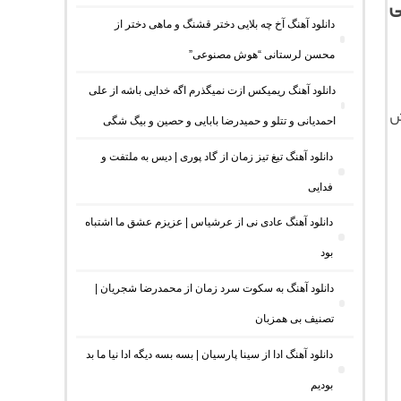
ی
دانلود آهنگ آخ چه بلایی دختر قشنگ و ماهی دختر از
محسن لرستانی “هوش مصنوعی”
دانلود آهنگ ریمیکس ازت نمیگذرم اگه خدایی باشه از علی
 فرمت MP3 با جهش
احمدیانی و تتلو و حمیدرضا بابایی و حصین و بیگ شگی
دانلود آهنگ تیغ تیز زمان از گاد پوری | دیس به ملتفت و
فدایی
دانلود آهنگ عادی نی از عرشیاس | عزیزم عشق ما اشتباه
بود
دانلود آهنگ به سکوت سرد زمان از محمدرضا شجریان |
تصنیف بی همزبان
دانلود آهنگ ادا از سینا پارسیان | بسه بسه دیگه ادا نیا ما بد
بودیم