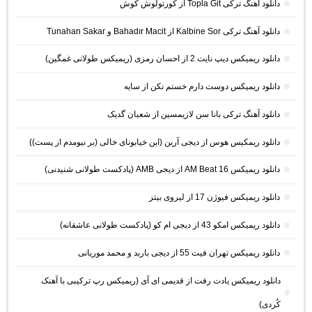
دانلود آهنگ ترکی Topla Git از کورتولوش کوش
دانلود آهنگ ترکی Kalbine Sor از Bahadır Macit و Tunahan Sakar
دانلود ریمیکس دیپ نایت 2 از احسان رمزی (ریمیکس طولانی غمگین)
دانلود ریمیکس دوست دارم خستم نکن از سایه
دانلود آهنگ ترکی بانا سن لازیمسین از شعبان گدیک
دانلود ریمکیس هوس از دیجی آرین (این خیابونای خالی (بر نیومدم از پست))
دانلود ریمیکس AM Beat 16 از دیجی AMB (پادکست طولانی شنیدنی)
دانلود ریمیکس فیوژن 17 از لیروی بیتز
دانلود ریمیکس امکو 43 از دیجی ام کو (پادکست طولانی عاشقانه)
دانلود ریمیکس تهران فیت 55 از دیجی باربد و محمد موریانی
دانلود ریمیکس یادت رفت از قدیمی ای آی (ریمیکس رپ ترکیبی با آهنک
کُردی)