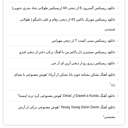
دانلود ریمیکس گمبرون 6 از دیجی 4A (ریمیکس طولانی شاد بندری جنوبی)
دانلود ریمیکس موزیک باکس 43 از دیجی رهام و علی دامیگو | طولانی
شنیدنی
دانلود ریمیکس مینی کست 7 از دیجی مهراس
دانلود ریمیکس سیتیزن دل پاکتم من با آهنگ ترکی دختر از دیجی فنزو
دانلود ریمیکس زیرو رو از دیجی آرین ای آر جی
دانلود آهنگ بشکن بشکنه جون بابا بشکن از آریانا “هوش مصنوعی با صدای
زن”
دانلود آهنگ Dawet a Kurda از Delal “هوش مصنوعی کرد ترند اینستا”
دانلود آهنگ Yavaş Yavaş Derin Derin “هوش مصنوعی ترکی از آرش
محسنی”