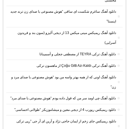
محسنی”
دانلود آهنگ ساغرم شکست ای ساقی “هوش مصنوعی با صدای زن ترند جدید
اینستا”
دانلود آهنگ ریمیکس مینی میکس 13 از دیجی آلیزو (سون بند و فریدون
آسرایی)
دانلود آهنگ ترکی TEYRA از مصطفی ججلی و آسمیناتا
دانلود آهنگ ترکی Çoğu Gitti Azı Kaldı از ماهسون ترکی
دانلود آهنگ اونی که از همه بهتر واسه من بود “هوش مصنوعی با صدای مرد و
زن”
دانلود آهنگ چی اومد سر من که قول داده بودم “هوش مصنوعی با صدای مرد”
دانلود ریمیکس ریورب 4 از دیجی معین و میشاموزیکز “طولانی احساسی”
دانلود ریمیکس جای زخم از ایمان حاجی نژاد و آرین ای آر جی “رپی ترکی