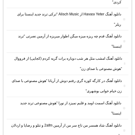
کردی”
دانلود آهنگ Havası Yeter از Alisch Music “ترکی ترند جدید اینستا برای
ریلز”
دانلود آهنگ ﻗﺪم ﭼﻪ رﻳﺰه ﻣﻴﺰه ﻣﻴﮕﻦ اﻃﻮار ﻣﻴﺮﻳﺰه از آرمین نصرتی “ترند
اینستا”
دانلود آهنگ امشب مثل هر شب دوباره برات گریه کردم (کجایی) از فرووال
“هوش مصنوعی با صدای زن”
دانلود آهنگ در کارگه کوزه گری رفتم دوش از آریانا “هوش مصنوعی با صدای
زن خیام خوانی بوشهری”
دانلود آهنگ اسمت اومد و قلبم نمیزد از نورا “هوش مصنوعی ترند جدید
اینستا”
دانلود آهنگ شاد همسر من تاج سر من از آرمین 2afm و تتلو و رضایا و اردلان