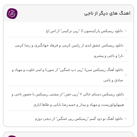
اهنگ های دیگر از ناجی
دانلود ریمیکس پارکینسون 3 “رپی ترکیبی” از اس اچ
دانلود ریمیکس عشق ابدی از رامین کرمی و فرهاد جهانگیری و رضا کرمی
تارا و ناجی و پیشرو
دانلود آهنگ ریمیکس سرپا “رپی دپ غمگین” از سورنا و امیر خلوت و مهیاد و
صادق و ناجی
دانلود ریمیکس دستای خالی ۲ “رپی خفن” از مشتی ریمیکس با حضور ناجی و
هیپهاپولوژیست و مهیاد و پیدار و حمیدرضا بابایی و طاها ایازی
دانلود آهنگ تو دود گمم “ریمیکس رپی غمگین” از دیجی دوژم