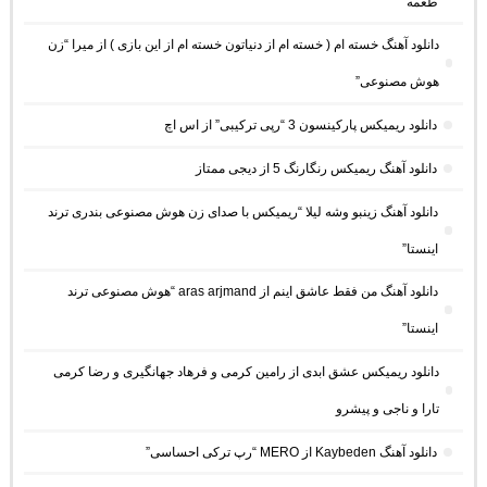
طعمه
دانلود آهنگ خسته ام ( خسته ام از دنیاتون خسته ام از این بازی ) از میرا “زن
هوش مصنوعی”
دانلود ریمیکس پارکینسون 3 “رپی ترکیبی” از اس اچ
دانلود آهنگ ریمیکس رنگارنگ 5 از دیجی ممتاز
دانلود آهنگ زینبو وشه لیلا “ریمیکس با صدای زن هوش مصنوعی بندری ترند
اینستا”
دانلود آهنگ من فقط عاشق اینم از aras arjmand “هوش مصنوعی ترند
اینستا”
دانلود ریمیکس عشق ابدی از رامین کرمی و فرهاد جهانگیری و رضا کرمی
تارا و ناجی و پیشرو
دانلود آهنگ Kaybeden از MERO “رپ ترکی احساسی”