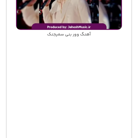
آهنگ وور بنی سمیجنک