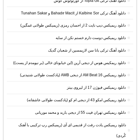
دانلود آهنگ ترکی Topla Git از کورتولوش کوش
دانلود آهنگ ترکی Kalbine Sor از Bahadır Macit و Tunahan Sakar
دانلود ریمیکس دیپ نایت 2 از احسان رمزی (ریمیکس طولانی غمگین)
دانلود ریمیکس دوست دارم خستم نکن از سایه
دانلود آهنگ ترکی بانا سن لازیمسین از شعبان گدیک
دانلود ریمکیس هوس از دیجی آرین (این خیابونای خالی (بر نیومدم از پست))
دانلود ریمیکس AM Beat 16 از دیجی AMB (پادکست طولانی شنیدنی)
دانلود ریمیکس فیوژن 17 از لیروی بیتز
دانلود ریمیکس امکو 43 از دیجی ام کو (پادکست طولانی عاشقانه)
دانلود ریمیکس تهران فیت 55 از دیجی باربد و محمد موریانی
دانلود ریمیکس یادت رفت از قدیمی ای آی (ریمیکس رپ ترکیبی با آهنک
کُردی)