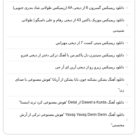
دانلود ریمیکس گمبرون 6 از دیجی 4A (ریمیکس طولانی شاد بندری جنوبی)
دانلود ریمیکس موزیک باکس 43 از دیجی رهام و علی دامیگو | طولانی
شنیدنی
دانلود ریمیکس مینی کست 7 از دیجی مهراس
دانلود ریمیکس سیتیزن دل پاکتم من با آهنگ ترکی دختر از دیجی فنزو
دانلود ریمیکس زیرو رو از دیجی آرین ای آر جی
دانلود آهنگ بشکن بشکنه جون بابا بشکن از آریانا “هوش مصنوعی با صدای
زن”
دانلود آهنگ Dawet a Kurda از Delal “هوش مصنوعی کرد ترند اینستا”
دانلود آهنگ Yavaş Yavaş Derin Derin “هوش مصنوعی ترکی از آرش
محسنی”