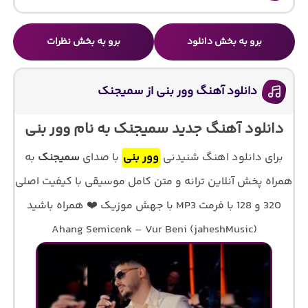
برو به بخش دانلود
برو به بخش نظرات
دانلود آهنگ وور بنی از سمیجنک
دانلود آهنگ جدید سمیجنک به نام وور بنی
برای دانلود اهنگ شنیدنی
وور بنی
با صدای
سمیجنک
به
همراه پخش آنلاین ترانه و متن کامل موسیقی با کیفیت اصلی
320 و 128 با فرمت MP3 با جهش موزیک ❤️ همراه باشید
Ahang Semicenk – Vur Beni (jaheshMusic)