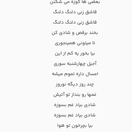
ﺑﻌﻀﻰ ﻫﺎ ﻛﻮزه ﻣﻰ ﺷﻜﻨﻦ
ﻗﺎﺷﻖ زﻧﻰ دﻟﻨﮓ دﻟﻨﮓ
ﻗﺎﺷﻖ زﻧﻰ دﻟﻨﮓ دﻟﻨﮓ
ﺑﺨﻨﺪ ﺑﺮﻗﺺ و ﺷﺎدی ﻛﻦ
ﺗﺎ ﻣﻴﺘﻮﻧﻰ ﻫﻤﻴﻨﺠﻮری
ﺑﻴﺎ ﺑﺨﻮر ﻳﻪ ﻛﻢ از اﻳﻦ
آﺟﻴﻞ ﭼﻬﺎرﺷﻨﺒﻪ ﺳﻮری
اﻣﺴﺎل داره ﺗﻤﻮم ﻣﻴﺸﻪ
ﭼﻨﺪ روز دﻳﮕﻪ ﻧﻮروز
ﻏﻤﻬﺎ رو ﺑﻨﺪاز ﺗﻮ آﺗﻴﺶ
ﺷﺎدی ﺑﻴﺎد ﻏﻢ ﺑﺴﻮزه
ﺷﺎدی ﺑﻴﺎد ﻏﻢ ﺑﺴﻮزه
ﺑﻴﺎ ﺑﭽﺮﺧﻮن ﺗﻮ ﻫﻮا