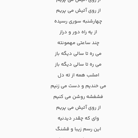
از روی آﺗﻴﺶ ﻣﻰ ﭘﺮﻳﻢ
ﭼﻬﺎرﺷﻨﺒﻪ ﺳﻮری رﺳﻴﺪه
از ﻳﻪ راه دور و دراز
ﭼﻨﺪ ﺳﺎﻋﺘﻰ ﻣﻬﻤﻮﻧﺘﻪ
ﻣﻰ ره ﺗﺎ ﺳﺎﻟﻰ دﻳﮕﻪ ﺑﺎز
ﻣﻰ ره ﺗﺎ ﺳﺎﻟﻰ دﻳﮕﻪ ﺑﺎز
اﻣﺸﺐ ﻫﻤﻪ از ﺗﻪ دل
ﻣﻰ ﺧﻨﺪﻳﻢ و دﺳﺖ ﻣﻰ زﻧﻴﻢ
ﻓﺸﻔﺸﻪ روﺷﻦ ﻣﻰ ﻛﻨﻴﻢ
از روی آﺗﻴﺶ ﻣﻰ ﭘﺮﻳﻢ
وای ﻛﻪ ﭼﻘﺪر دﻳﺪﻧﻴﻪ
اﻳﻦ رﺳﻢ زﻳﺒﺎ و ﻗﺸﻨﮓ