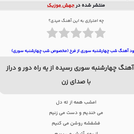
منتشر شده در
جهش موزیک
چه امتیازی به این آهنگ میدی؟
ود آهنگ شب چهارشنبه سوری از فرخ (مخصوص شب چهارشنبه سوری)
هنگ چهارشنبه سوری رسیده از یه راه دور و دراز
با صدای زن
اﻣﺸﺐ ﻫﻤﻪ از ﺗﻪ دل
ﻣﻰ ﺧﻨﺪﻳﻢ و دﺳﺖ ﻣﻰ زﻧﻴﻢ
ﻓﺸﻔﺸﻪ روﺷﻦ ﻣﻰ ﻛﻨﻴﻢ
از روی آﺗﻴﺶ ﻣﻰ ﭘﺮﻳﻢ