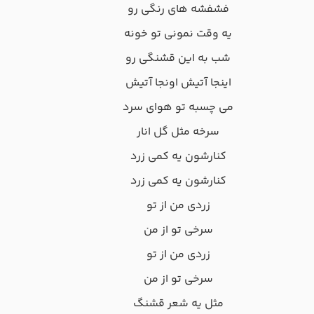
ﻓﺸﻔﺸﻪ ﻫﺎی رﻧﮕﻰ رو
ﻳﻪ وﻗﺖ ﻧﻤﻮﻧﻰ ﺗﻮ ﺧﻮﻧﻪ
ﺷﺐ ﺑﻪ اﻳﻦ ﻗﺸﻨﮕﻰ رو
اﻳﻨﺠﺎ آﺗﻴﺶ اوﻧﺠﺎ آﺗﻴﺶ
ﻣﻰ ﭼﺴﺒﻪ ﺗﻮ ﻫﻮای ﺳﺮد
ﺳﺮﺧﻪ ﻣﺜﻞ ﮔﻞ اﻧﺎر
ﻛﻨﺎرﺷﻮن ﻳﻪ ﻛﻤﻰ زرد
ﻛﻨﺎرﺷﻮن ﻳﻪ ﻛﻤﻰ زرد
زردی ﻣﻦ از ﺗﻮ
ﺳﺮﺧﻰ ﺗﻮ از ﻣﻦ
زردی ﻣﻦ از ﺗﻮ
ﺳﺮﺧﻰ ﺗﻮ از ﻣﻦ
ﻣﺜﻞ ﻳﻪ ﺷﻌﺮ ﻗﺸﻨﮓ