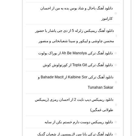
دانلود آهنگ باحال و شاد بوس بده به من از احسان
کاراموز
دانلود آهنگ ریمیکس زلزله 5 از دی جی یاشار با حضور
محسن چاوشی و اپیکور و سینا شعبانخانی و منصور
دانلود آهنگ ترکی Ah Be Manolya از بوراک بولوت
دانلود آهنگ ترکی Topla Git از کورتولوش کوش
دانلود آهنگ ترکی Kalbine Sor از Bahadır Macit و
Tunahan Sakar
دانلود ریمیکس دیپ نایت 2 از احسان رمزی (ریمیکس
طولانی غمگین)
دانلود ریمیکس دوست دارم خستم نکن از سایه
دانلود آهنگ ترکی بانا سن لازیمسین از شعبان گدیک