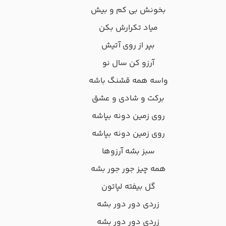
ﺑﺨﻮﻧﺶ ﺑﻰ ﻛﻢ و ﺑﻴﺶ
ﻣﻴﺎد ﺗﻜﺮارش ﺑﻜﻦ
ﺑﭙﺮ از روی آﺗﻴﺶ
آرزو ﻛﻦ ﺳﺎل ﻧﻮ
واﺳﻪ ﻫﻤﻪ ﻗﺸﻨﮓ ﺑﺎﺷﻪ
ﺑﺮﻛﺖ و ﺷﺎدی و ﻋﺸﻖ
روی زﻣﻴﻦ دوﻧﻪ ﺑﭙﺎﺷﻪ
روی زﻣﻴﻦ دوﻧﻪ ﺑﭙﺎﺷﻪ
ﺳﺒﺰ ﺑﺸﻪ آرزوﻫﺎ
ﻫﻤﻪ ﭼﻴﺰ ﺟﻮر ﺟﻮر ﺑﺸﻪ
ﮔﻞ ﺑﻴﻔﺘﻪ ﻟﭙﺎﺗﻮن
زردی دور دور ﺑﺸﻪ
زردی دور دور ﺑﺸﻪ