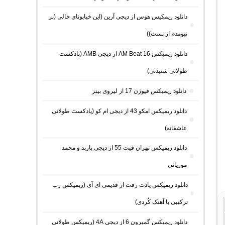
دانلود ریمکیس هوس از دیجی آرین (این خیابونای خالی (بر
نیومدم از پست))
دانلود ریمیکس AM Beat 16 از دیجی AMB (پادکست
طولانی شنیدنی)
دانلود ریمیکس فیوژن 17 از لیروی بیتز
دانلود ریمیکس امکو 43 از دیجی ام کو (پادکست طولانی
عاشقانه)
دانلود ریمیکس تهران فیت 55 از دیجی باربد و محمد
موریانی
دانلود ریمیکس یادت رفت از قدیمی ای آی (ریمیکس رپ
ترکیبی با آهنک کُردی)
دانلود ریمیکس گمبرون 6 از دیجی 4A (ریمیکس طولانی