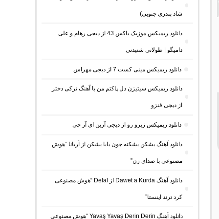
شاد بندری جنوبی)
دانلود ریمیکس موزیک باکس 43 از دیجی رهام و علی
دامیگو | طولانی شنیدنی
دانلود ریمیکس مینی کست 7 از دیجی مهراس
دانلود ریمیکس سیتیزن دل پاکتم من با آهنگ ترکی دختر
از دیجی فنزو
دانلود ریمیکس زیرو رو از دیجی آرین ای آر جی
دانلود آهنگ بشکن بشکنه جون بابا بشکن از آریانا “هوش
مصنوعی با صدای زن”
دانلود آهنگ Dawet a Kurda از Delal “هوش مصنوعی
کرد ترند اینستا”
دانلود آهنگ Yavaş Yavaş Derin Derin “هوش مصنوعی