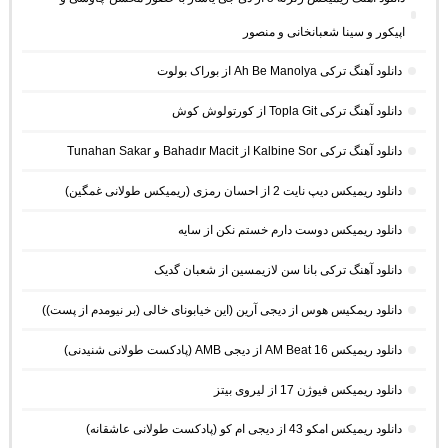
اپیکور و سینا شعبانخانی و منصور
دانلود آهنگ ترکی Ah Be Manolya از بوراک بولوت
دانلود آهنگ ترکی Topla Git از کورتولوش کوش
دانلود آهنگ ترکی Kalbine Sor از Bahadır Macit و Tunahan Sakar
دانلود ریمیکس دیپ نایت 2 از احسان رمزی (ریمیکس طولانی غمگین)
دانلود ریمیکس دوست دارم خستم نکن از سایه
دانلود آهنگ ترکی بانا سن لازیمسین از شعبان گدیک
دانلود ریمکیس هوس از دیجی آرین (این خیابونای خالی (بر نیومدم از پست))
دانلود ریمیکس AM Beat 16 از دیجی AMB (پادکست طولانی شنیدنی)
دانلود ریمیکس فیوژن 17 از لیروی بیتز
دانلود ریمیکس امکو 43 از دیجی ام کو (پادکست طولانی عاشقانه)