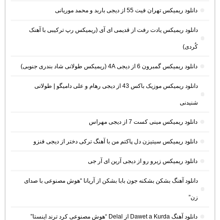
دانلود ریمیکس تهران فیت 55 از دیجی باربد و محمد موریانی
دانلود ریمیکس یادت رفت از قدیمی ای آی (ریمیکس رپ ترکیبی با آهنک
کُردی)
دانلود ریمیکس گمبرون 6 از دیجی 4A (ریمیکس طولانی شاد بندری جنوبی)
دانلود ریمیکس موزیک باکس 43 از دیجی رهام و علی دامیگو | طولانی
شنیدنی
دانلود ریمیکس مینی کست 7 از دیجی مهراس
دانلود ریمیکس سیتیزن دل پاکتم من با آهنگ ترکی دختر از دیجی فنزو
دانلود ریمیکس زیرو رو از دیجی آرین ای آر جی
دانلود آهنگ بشکن بشکنه جون بابا بشکن از آریانا “هوش مصنوعی با صدای
زن”
دانلود آهنگ Dawet a Kurda از Delal “هوش مصنوعی کرد ترند اینستا”