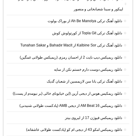
اپیکور و سینا شعبانخانی و منصور
دانلود آهنگ ترکی Ah Be Manolya از بوراک بولوت
دانلود آهنگ ترکی Topla Git از کورتولوش کوش
دانلود آهنگ ترکی Kalbine Sor از Bahadır Macit و Tunahan Sakar
دانلود ریمیکس دیپ نایت 2 از احسان رمزی (ریمیکس طولانی غمگین)
دانلود ریمیکس دوست دارم خستم نکن از سایه
دانلود آهنگ ترکی بانا سن لازیمسین از شعبان گدیک
دانلود ریمکیس هوس از دیجی آرین (این خیابونای خالی (بر نیومدم از پست))
دانلود ریمیکس AM Beat 16 از دیجی AMB (پادکست طولانی شنیدنی)
دانلود ریمیکس فیوژن 17 از لیروی بیتز
دانلود ریمیکس امکو 43 از دیجی ام کو (پادکست طولانی عاشقانه)