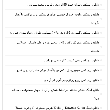
دانلود ریمیکس تهران فیت 55 از دیجی باربد و محمد موریانی
دانلود ریمیکس یادت رفت از قدیمی ای آی (ریمیکس رپ ترکیبی با آهنک
کُردی)
دانلود ریمیکس گمبرون 6 از دیجی 4A (ریمیکس طولانی شاد بندری جنوبی)
دانلود ریمیکس موزیک باکس 43 از دیجی رهام و علی دامیگو | طولانی
شنیدنی
دانلود ریمیکس مینی کست 7 از دیجی مهراس
دانلود ریمیکس سیتیزن دل پاکتم من با آهنگ ترکی دختر از دیجی فنزو
دانلود ریمیکس زیرو رو از دیجی آرین ای آر جی
دانلود آهنگ بشکن بشکنه جون بابا بشکن از آریانا “هوش مصنوعی با صدای
زن”
دانلود آهنگ Dawet a Kurda از Delal “هوش مصنوعی کرد ترند اینستا”