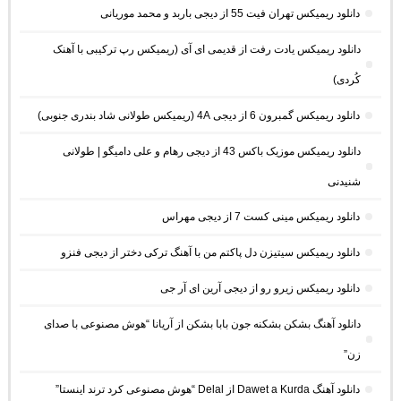
دانلود ریمیکس تهران فیت 55 از دیجی باربد و محمد موریانی
دانلود ریمیکس یادت رفت از قدیمی ای آی (ریمیکس رپ ترکیبی با آهنک
کُردی)
دانلود ریمیکس گمبرون 6 از دیجی 4A (ریمیکس طولانی شاد بندری جنوبی)
دانلود ریمیکس موزیک باکس 43 از دیجی رهام و علی دامیگو | طولانی
شنیدنی
دانلود ریمیکس مینی کست 7 از دیجی مهراس
دانلود ریمیکس سیتیزن دل پاکتم من با آهنگ ترکی دختر از دیجی فنزو
دانلود ریمیکس زیرو رو از دیجی آرین ای آر جی
دانلود آهنگ بشکن بشکنه جون بابا بشکن از آریانا “هوش مصنوعی با صدای
زن”
دانلود آهنگ Dawet a Kurda از Delal “هوش مصنوعی کرد ترند اینستا”