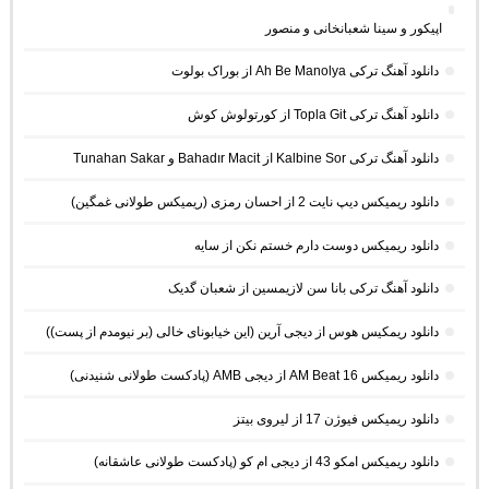
اپیکور و سینا شعبانخانی و منصور
دانلود آهنگ ترکی Ah Be Manolya از بوراک بولوت
دانلود آهنگ ترکی Topla Git از کورتولوش کوش
دانلود آهنگ ترکی Kalbine Sor از Bahadır Macit و Tunahan Sakar
دانلود ریمیکس دیپ نایت 2 از احسان رمزی (ریمیکس طولانی غمگین)
دانلود ریمیکس دوست دارم خستم نکن از سایه
دانلود آهنگ ترکی بانا سن لازیمسین از شعبان گدیک
دانلود ریمکیس هوس از دیجی آرین (این خیابونای خالی (بر نیومدم از پست))
دانلود ریمیکس AM Beat 16 از دیجی AMB (پادکست طولانی شنیدنی)
دانلود ریمیکس فیوژن 17 از لیروی بیتز
دانلود ریمیکس امکو 43 از دیجی ام کو (پادکست طولانی عاشقانه)