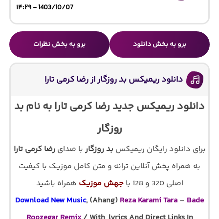
1403/10/07 - ۱۴:۲۹
برو به بخش دانلود
برو به بخش نظرات
دانلود ریمیکس بد روزگار از رضا کرمی تارا
دانلود ریمیکس جدید رضا کرمی تارا به نام بد
روزگار
برای دانلود رایگان ریمیکس
بد روزگار
با صدای
رضا کرمی تارا
به همراه پخش آنلاین ترانه و متن کامل موزیک با کیفیت
اصلی 320 و 128 با
جهش موزیک
همراه باشید
Download New Music
, (Ahang)
Reza Karami Tara
–
Bade
Roozegar Remix
/ With lyrics And Direct Links In