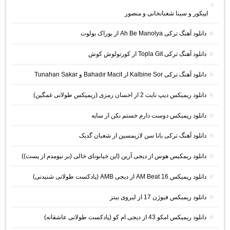
اپیکور و سینا شعبانخانی و منصور
دانلود آهنگ ترکی Ah Be Manolya از بوراک بولوت
دانلود آهنگ ترکی Topla Git از کورتولوش کوش
دانلود آهنگ ترکی Kalbine Sor از Bahadır Macit و Tunahan Sakar
دانلود ریمیکس دیپ نایت 2 از احسان رمزی (ریمیکس طولانی غمگین)
دانلود ریمیکس دوست دارم خستم نکن از سایه
دانلود آهنگ ترکی بانا سن لازیمسین از شعبان گدیک
دانلود ریمکیس هوس از دیجی آرین (این خیابونای خالی (بر نیومدم از پست))
دانلود ریمیکس AM Beat 16 از دیجی AMB (پادکست طولانی شنیدنی)
دانلود ریمیکس فیوژن 17 از لیروی بیتز
دانلود ریمیکس امکو 43 از دیجی ام کو (پادکست طولانی عاشقانه)