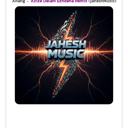
Ahang
–
Azize Delam Ezhdeha Remix
(jaheshMusic)