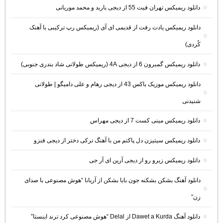
دانلود ریمیکس تهران فیت 55 از دیجی باربد و محمد موریانی
دانلود ریمیکس یادت رفت از قدیمی ای آی (ریمیکس رپ ترکیبی با آهنک
کُردی)
دانلود ریمیکس گمبرون 6 از دیجی 4A (ریمیکس طولانی شاد بندری جنوبی)
دانلود ریمیکس موزیک باکس 43 از دیجی رهام و علی دامیگو | طولانی
شنیدنی
دانلود ریمیکس مینی کست 7 از دیجی مهراس
دانلود ریمیکس سیتیزن دل پاکتم من با آهنگ ترکی دختر از دیجی فنزو
دانلود ریمیکس زیرو رو از دیجی آرین ای آر جی
دانلود آهنگ بشکن بشکنه جون بابا بشکن از آریانا “هوش مصنوعی با صدای
زن”
دانلود آهنگ Dawet a Kurda از Delal “هوش مصنوعی کرد ترند اینستا”