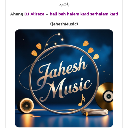
باشید
Ahang
DJ Alireza
–
hali bah halam kard sarhalam kard
(jaheshMusic)