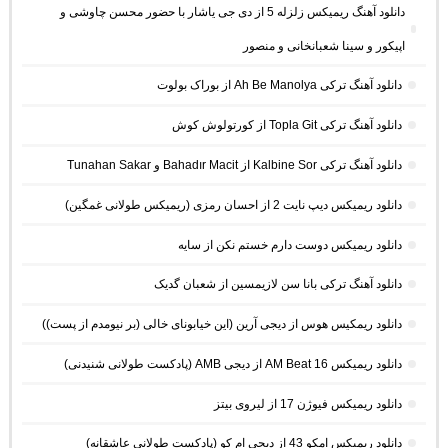
دانلود آهنگ ریمیکس زلزله 5 از دی جی یاشار با حضور محسن چاوشی و
اپیکور و سینا شعبانخانی و منصور
دانلود آهنگ ترکی Ah Be Manolya از بوراک بولوت
دانلود آهنگ ترکی Topla Git از کورتولوش کوش
دانلود آهنگ ترکی Kalbine Sor از Bahadır Macit و Tunahan Sakar
دانلود ریمیکس دیپ نایت 2 از احسان رمزی (ریمیکس طولانی غمگین)
دانلود ریمیکس دوست دارم خستم نکن از سایه
دانلود آهنگ ترکی بانا سن لازیمسین از شعبان گدیک
دانلود ریمکیس هوس از دیجی آرین (این خیابونای خالی (بر نیومدم از پست))
دانلود ریمیکس AM Beat 16 از دیجی AMB (پادکست طولانی شنیدنی)
دانلود ریمیکس فیوژن 17 از لیروی بیتز
دانلود ریمیکس امکو 43 از دیجی ام کو (پادکست طولانی عاشقانه)