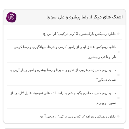
اهنگ های دیگر از رضا پیشرو و علی سورنا
دانلود ریمیکس پارکینسون 3 “رپی ترکیبی” از اس اچ
دانلود ریمیکس عشق ابدی از رامین کرمی و فرهاد جهانگیری و رضا کرمی
تارا و ناجی و پیشرو
دانلود ریمیکس زخم غروب از شایع و سورنا و رضا پیشرو و امیر ریبار “رپی به
شدت غمگین”
دانلود ریمیکس به مادرم بگید چشم به راه نباشه علی نمیمونه علیل لال درد از
سورنا و بهرام
دانلود ریمیکس بیراهه “ترکیبی رپی ترکی” از دیجی آرین