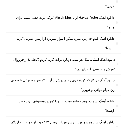
کردی”
دانلود آهنگ Havası Yeter از Alisch Music “ترکی ترند جدید اینستا برای
ریلز”
دانلود آهنگ ﻗﺪم ﭼﻪ رﻳﺰه ﻣﻴﺰه ﻣﻴﮕﻦ اﻃﻮار ﻣﻴﺮﻳﺰه از آرمین نصرتی “ترند
اینستا”
دانلود آهنگ امشب مثل هر شب دوباره برات گریه کردم (کجایی) از فرووال
“هوش مصنوعی با صدای زن”
دانلود آهنگ در کارگه کوزه گری رفتم دوش از آریانا “هوش مصنوعی با صدای
زن خیام خوانی بوشهری”
دانلود آهنگ اسمت اومد و قلبم نمیزد از نورا “هوش مصنوعی ترند جدید
اینستا”
دانلود آهنگ شاد همسر من تاج سر من از آرمین 2afm و تتلو و رضایا و اردلان