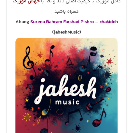
کامل موزیک با کیفیت اصلی 320 و 128 با
جهش موزیک
همراه باشید
Ahang
Surena Bahram Farshad Pishro
–
chakideh
(jaheshMusic)