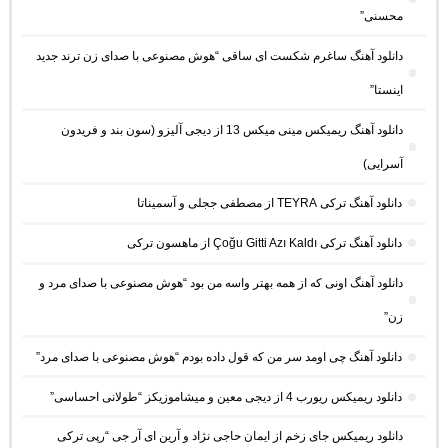
محسنی”
دانلود آهنگ ساغرم شکست ای ساقی “هوش مصنوعی با صدای زن ترند جدید
اینستا”
دانلود آهنگ ریمیکس مینی میکس 13 از دیجی آلیزو (سون بند و فریدون
آسرایی)
دانلود آهنگ ترکی TEYRA از مصطفی ججلی و آسمیناتا
دانلود آهنگ ترکی Çoğu Gitti Azı Kaldı از ماهسون ترکی
دانلود آهنگ اونی که از همه بهتر واسه من بود “هوش مصنوعی با صدای مرد و
زن”
دانلود آهنگ چی اومد سر من که قول داده بودم “هوش مصنوعی با صدای مرد”
دانلود ریمیکس ریورب 4 از دیجی معین و میشاموزیکز “طولانی احساسی”
دانلود ریمیکس جای زخم از ایمان حاجی نژاد و آرین ای آر جی “رپی ترکی