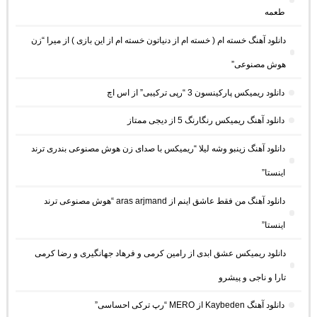
طعمه
دانلود آهنگ خسته ام ( خسته ام از دنیاتون خسته ام از این بازی ) از میرا “زن
هوش مصنوعی”
دانلود ریمیکس پارکینسون 3 “رپی ترکیبی” از اس اچ
دانلود آهنگ ریمیکس رنگارنگ 5 از دیجی ممتاز
دانلود آهنگ زینبو وشه لیلا “ریمیکس با صدای زن هوش مصنوعی بندری ترند
اینستا”
دانلود آهنگ من فقط عاشق اینم از aras arjmand “هوش مصنوعی ترند
اینستا”
دانلود ریمیکس عشق ابدی از رامین کرمی و فرهاد جهانگیری و رضا کرمی
تارا و ناجی و پیشرو
دانلود آهنگ Kaybeden از MERO “رپ ترکی احساسی”