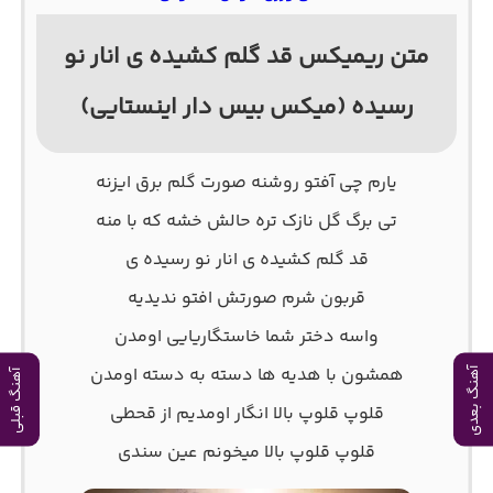
متن ریمیکس قد گلم کشیده ی انار نو
رسیده (میکس بیس دار اینستایی)
یارم چی آفتو روشنه صورت گلم برق ایزنه
تی برگ گل نازک تره حالش خشه که با منه
قد گلم کشیده ی انار نو رسیده ی
قربون شرم صورتش افتو ندیدیه
واﺳﻪ دﺧﺘﺮ ﺷﻤﺎ ﺧﺎﺳﺘﮕﺎرﻳﺎﻳﻰ اوﻣﺪن
ﻫﻤﺸﻮن ﺑﺎ ﻫﺪﻳﻪ ﻫﺎ دﺳﺘﻪ ﺑﻪ دﺳﺘﻪ اوﻣﺪن
آهنگ بعدی
آهنگ قبلی
ﻗﻠﻮپ ﻗﻠﻮپ ﺑﺎﻟﺎ اﻧﮕﺎر اوﻣﺪﻳﻢ از ﻗﺤﻄﻰ
ﻗﻠﻮپ ﻗﻠﻮپ ﺑﺎﻟﺎ ﻣﻴﺨﻮﻧﻢ ﻋﻴﻦ ﺳﻨﺪی