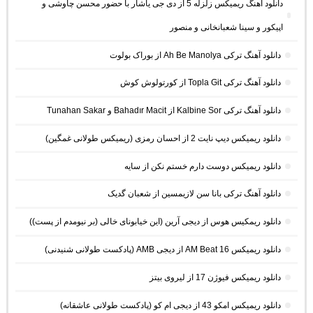
دانلود آهنگ ریمیکس زلزله 5 از دی جی یاشار با حضور محسن چاوشی و
اپیکور و سینا شعبانخانی و منصور
دانلود آهنگ ترکی Ah Be Manolya از بوراک بولوت
دانلود آهنگ ترکی Topla Git از کورتولوش کوش
دانلود آهنگ ترکی Kalbine Sor از Bahadır Macit و Tunahan Sakar
دانلود ریمیکس دیپ نایت 2 از احسان رمزی (ریمیکس طولانی غمگین)
دانلود ریمیکس دوست دارم خستم نکن از سایه
دانلود آهنگ ترکی بانا سن لازیمسین از شعبان گدیک
دانلود ریمکیس هوس از دیجی آرین (این خیابونای خالی (بر نیومدم از پست))
دانلود ریمیکس AM Beat 16 از دیجی AMB (پادکست طولانی شنیدنی)
دانلود ریمیکس فیوژن 17 از لیروی بیتز
دانلود ریمیکس امکو 43 از دیجی ام کو (پادکست طولانی عاشقانه)