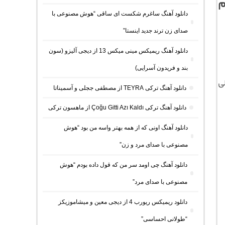
م
دانلود آهنگ ساغرم شکست ای ساقی “هوش مصنوعی با
صدای زن ترند جدید اینستا”
دانلود آهنگ ریمیکس مینی میکس 13 از دیجی آلیزو (سون
بند و فریدون آسرایی)
ی
دانلود آهنگ ترکی TEYRA از مصطفی ججلی و آسمیناتا
دانلود آهنگ ترکی Çoğu Gitti Azı Kaldı از ماهسون ترکی
دانلود آهنگ اونی که از همه بهتر واسه من بود “هوش
مصنوعی با صدای مرد و زن”
دانلود آهنگ چی اومد سر من که قول داده بودم “هوش
مصنوعی با صدای مرد”
دانلود ریمیکس ریورب 4 از دیجی معین و میشاموزیکز
“طولانی احساسی”