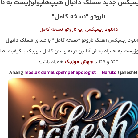
یمیکس جدید مسلک دانیال هیپ‌هاپولوژیست به نا
ناروتو “نسخه کامل”
دانلود ریمیکس رپ ناروتو نسخه کامل
انلود ریمیکس اهنگ
ناروتو “نسخه کامل”
با صدای
مسلک دانیال
وژیست
به همراه پخش آنلاین ترانه و متن کامل موزیک با کیفیت اصل
320 و 128 با
جهش موزیک
همراه باشید
Ahang
moslak danial cpehipehapologist
–
Naruto
(jaheshM