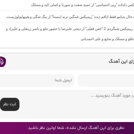
یکس دلداده “رپی احساسی” از حمید صفت و سورنا و اصلی کید و مسلک
گ حال بدیامو فقط اتاقم دیده “ریمیکس غمگین ترند اینستا” از بیگ شگی و هیپهاپولوژیست
دانلود آهنگ ریمیکس شبگردی 2 “خفن قفلی” از دیجی علیرضا با حضور تتلو و ناصر زینعلی و علیراد و
لو و مسلک و شایع و علی احمدیانی
رای این آهنگ
ثبت نظر
نظری برای این آهنگ ارسال نشده، شما اولین نظر باشید