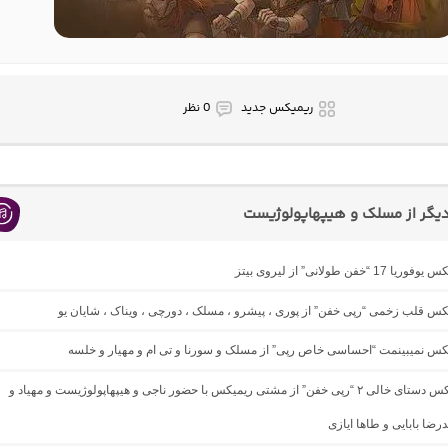
ریمیکس جدید
0 نظر
یگر از مسلک و هیپهاپولوژیست
1 “خفن طولانی” از لیروی بیتز
یکس قلب زخمی “رپی خفن” از پوری ، پیشرو ، مسلک ، دورچی ، ویناک ، شایان یو
یکس نمیبینمت “احساسی خاص رپی” از مسلک و سورنا و تی ام و مهیار و خلسه
دانلود ریمیکس دستای خالی ۲ “رپی خفن” از مشتی ریمیکس با حضور ناجی و هیپهاپولوژیست و مهیاد و
درضا بابایی و طاها ایازی