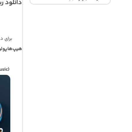
دانلود ر
برای د
هیپ‌هاپول
usic)