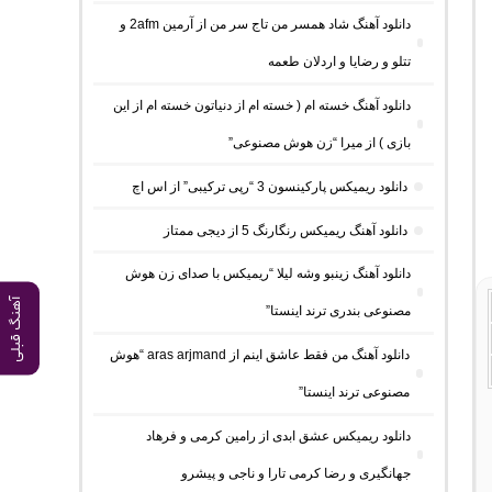
دانلود آهنگ شاد همسر من تاج سر من از آرمین 2afm و
تتلو و رضایا و اردلان طعمه
دانلود آهنگ خسته ام ( خسته ام از دنیاتون خسته ام از این
بازی ) از میرا “زن هوش مصنوعی”
دانلود ریمیکس پارکینسون 3 “رپی ترکیبی” از اس اچ
دانلود آهنگ ریمیکس رنگارنگ 5 از دیجی ممتاز
دانلود آهنگ زینبو وشه لیلا “ریمیکس با صدای زن هوش
آهنگ قبلی
مصنوعی بندری ترند اینستا”
دانلود آهنگ من فقط عاشق اینم از aras arjmand “هوش
مصنوعی ترند اینستا”
دانلود ریمیکس عشق ابدی از رامین کرمی و فرهاد
جهانگیری و رضا کرمی تارا و ناجی و پیشرو