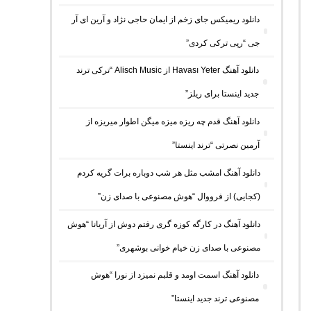
دانلود ریمیکس جای زخم از ایمان حاجی نژاد و آرین ای آر
جی “رپی ترکی کردی”
دانلود آهنگ Havası Yeter از Alisch Music “ترکی ترند
جدید اینستا برای ریلز”
دانلود آهنگ ﻗﺪم ﭼﻪ رﻳﺰه ﻣﻴﺰه ﻣﻴﮕﻦ اﻃﻮار ﻣﻴﺮﻳﺰه از
آرمین نصرتی “ترند اینستا”
دانلود آهنگ امشب مثل هر شب دوباره برات گریه کردم
(کجایی) از فرووال “هوش مصنوعی با صدای زن”
دانلود آهنگ در کارگه کوزه گری رفتم دوش از آریانا “هوش
مصنوعی با صدای زن خیام خوانی بوشهری”
دانلود آهنگ اسمت اومد و قلبم نمیزد از نورا “هوش
مصنوعی ترند جدید اینستا”