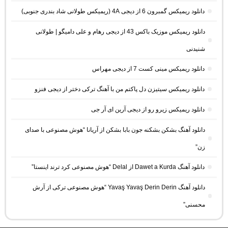
دانلود ریمیکس گمبرون 6 از دیجی 4A (ریمیکس طولانی شاد بندری جنوبی)
دانلود ریمیکس موزیک باکس 43 از دیجی رهام و علی دامیگو | طولانی
شنیدنی
دانلود ریمیکس مینی کست 7 از دیجی مهراس
دانلود ریمیکس سیتیزن دل پاکتم من با آهنگ ترکی دختر از دیجی فنزو
دانلود ریمیکس زیرو رو از دیجی آرین ای آر جی
دانلود آهنگ بشکن بشکنه جون بابا بشکن از آریانا “هوش مصنوعی با صدای
زن”
دانلود آهنگ Dawet a Kurda از Delal “هوش مصنوعی کرد ترند اینستا”
دانلود آهنگ Yavaş Yavaş Derin Derin “هوش مصنوعی ترکی از آرش
محسنی”