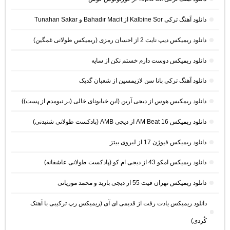
دانلود آهنگ ترکی Kalbine Sor از Bahadır Macit و Tunahan Sakar
دانلود ریمیکس دیپ نایت 2 از احسان رمزی (ریمیکس طولانی غمگین)
دانلود ریمیکس دوست دارم خستم نکن از سایه
دانلود آهنگ ترکی بانا سن لازیمسین از شعبان گدیک
دانلود ریمکیس هوس از دیجی آرین (این خیابونای خالی (بر نیومدم از پست))
دانلود ریمیکس AM Beat 16 از دیجی AMB (پادکست طولانی شنیدنی)
دانلود ریمیکس فیوژن 17 از لیروی بیتز
دانلود ریمیکس امکو 43 از دیجی ام کو (پادکست طولانی عاشقانه)
دانلود ریمیکس تهران فیت 55 از دیجی باربد و محمد موریانی
دانلود ریمیکس یادت رفت از قدیمی ای آی (ریمیکس رپ ترکیبی با آهنک
کُردی)