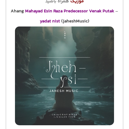
موزیک
همراه باشید
Ahang
Mahayad Esin Raza Predecessor Venak Putak
–
yadat nist
(jaheshMusic)