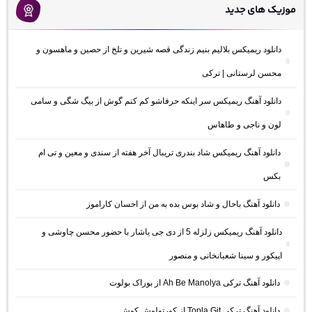
موزیک های جدید
دانلود ریمیکس بلالیم بنیم زندگی قصه شیرین و تلخ از حصین و ماهسون و
محسن لرستانی | ترکی
دانلود آهنگ ریمیکس سر اینکه حرفاشو کم کنم گوش از بیگ شگی و سامی
لون و ناجی و طاهاس
دانلود آهنگ ریمیکس شاد بندری تریبال آخر هفته از سندی و معین و تی ام
بکس
دانلود آهنگ باحال و شاد بوس بده به من از احسان کاراموز
دانلود آهنگ ریمیکس زلزله 5 از دی جی یاشار با حضور محسن چاوشی و
اپیکور و سینا شعبانخانی و منصور
دانلود آهنگ ترکی Ah Be Manolya از بوراک بولوت
دانلود آهنگ ترکی Topla Git از کورتولوش کوش