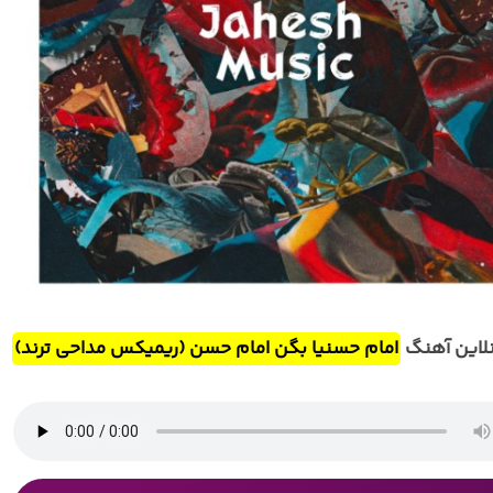
لاین آهنگ
امام حسنیا بگن امام حسن (ریمیکس مداحی ترند)