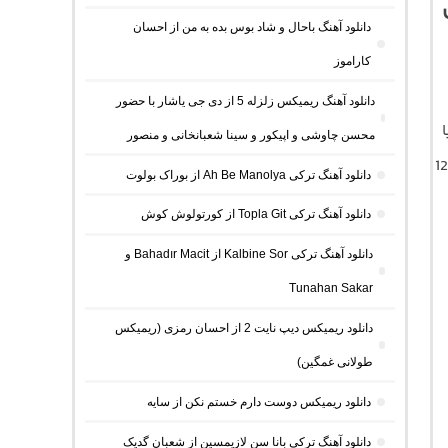
دانلود آهنگ باحال و شاد بوس بده به من از احسان
کاراموز
دانلود آهنگ ریمیکس زلزله 5 از دی جی یاشار با حضور
محسن چاوشی و اپیکور و سینا شعبانخانی و منصور
 متن کامل مداحی با کیفیت اصلی 320 و 128
دانلود آهنگ ترکی Ah Be Manolya از بوراک بولوت
دانلود آهنگ ترکی Topla Git از کورتولوش کوش
دانلود آهنگ ترکی Kalbine Sor از Bahadır Macit و
Tunahan Sakar
دانلود ریمیکس دیپ نایت 2 از احسان رمزی (ریمیکس
طولانی غمگین)
دانلود ریمیکس دوست دارم خستم نکن از سایه
دانلود آهنگ ترکی بانا سن لازیمسین از شعبان گدیک