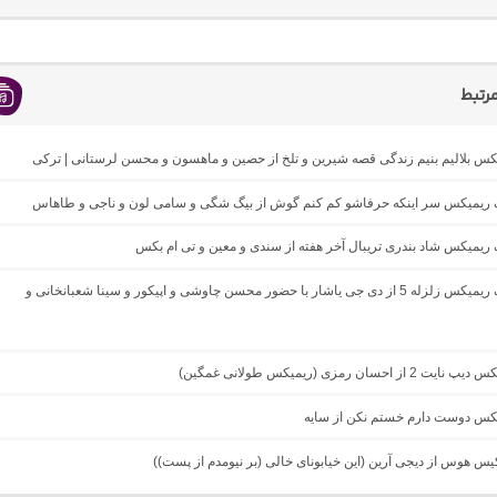
رتبط
یکس بلالیم بنیم زندگی قصه شیرین و تلخ از حصین و ماهسون و محسن لرستانی | ترکی
نگ ریمیکس سر اینکه حرفاشو کم کنم گوش از بیگ شگی و سامی لون و ناجی و طاهاس
گ ریمیکس شاد بندری تریبال آخر هفته از سندی و معین و تی ام بکس
دانلود آهنگ ریمیکس زلزله 5 از دی جی یاشار با حضور محسن چاوشی و اپیکور و سینا شعبانخانی و
از احسان رمزی (ریمیکس طولانی غمگین)
میکس دوست دارم خستم نکن از سایه
کیس هوس از دیجی آرین (این خیابونای خالی (بر نیومدم از پست))