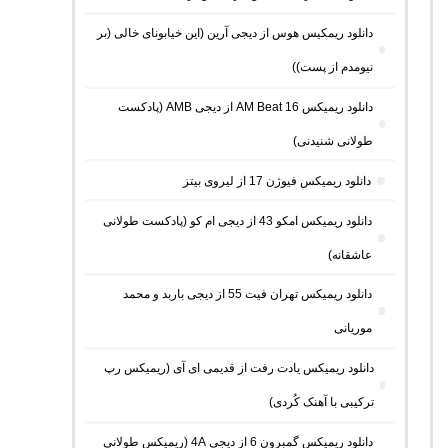
دانلود ریمکیس هوس از دیجی آرین (این خیابونای خالی (بر
نیومدم از پست))
دانلود ریمیکس AM Beat 16 از دیجی AMB (پادکست
طولانی شنیدنی)
دانلود ریمیکس فیوژن 17 از لیروی بیتز
دانلود ریمیکس امکو 43 از دیجی ام کو (پادکست طولانی
عاشقانه)
دانلود ریمیکس تهران فیت 55 از دیجی باربد و محمد
موریانی
دانلود ریمیکس یادت رفت از قدیمی ای آی (ریمیکس رپ
ترکیبی با آهنک کُردی)
دانلود ریمیکس گمبرون 6 از دیجی 4A (ریمیکس طولانی