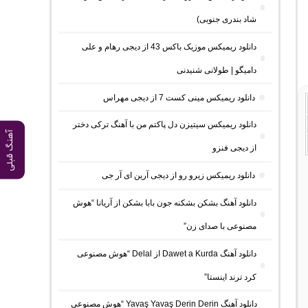
شاد بندری جنوبی)
دانلود ریمیکس موزیک باکس 43 از دیجی رهام و علی
دامیگو | طولانی شنیدنی
دانلود ریمیکس مینی کست 7 از دیجی مهراس
دانلود ریمیکس سیتیزن دل پاکتم من با آهنگ ترکی دختر
آهنگ قبلی
از دیجی فنزو
دانلود ریمیکس زیرو رو از دیجی آرین ای آر جی
دانلود آهنگ بشکن بشکنه جون بابا بشکن از آریانا “هوش
مصنوعی با صدای زن”
دانلود آهنگ Dawet a Kurda از Delal “هوش مصنوعی
کرد ترند اینستا”
دانلود آهنگ Yavaş Yavaş Derin Derin “هوش مصنوعی