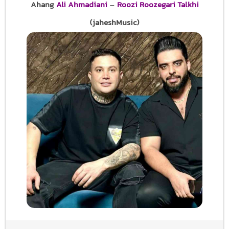
Ahang
Ali Ahmadiani
–
Roozi Roozegari Talkhi
(jaheshMusic)