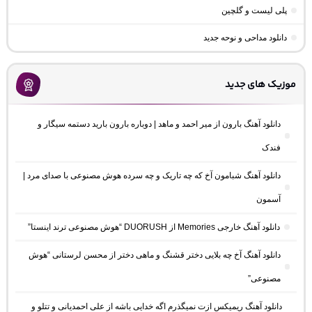
پلی لیست و گلچین
دانلود مداحی و نوحه جدید
موزیک های جدید
دانلود آهنگ بارون از میر احمد و ماهد | دوباره بارون بارید دستمه سیگار و
فندک
دانلود آهنگ شبامون آخ که چه تاریک و چه سرده هوش مصنوعی با صدای مرد |
آسمون
دانلود آهنگ خارجی Memories از DUORUSH “هوش مصنوعی ترند اینستا”
دانلود آهنگ آخ چه بلایی دختر قشنگ و ماهی دختر از محسن لرستانی “هوش
مصنوعی”
دانلود آهنگ ریمیکس ازت نمیگذرم اگه خدایی باشه از علی احمدیانی و تتلو و