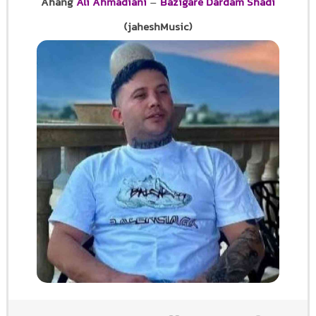
Ahang
Ali Ahmadiani
–
Bazigare Dardam Shadi
(jaheshMusic)