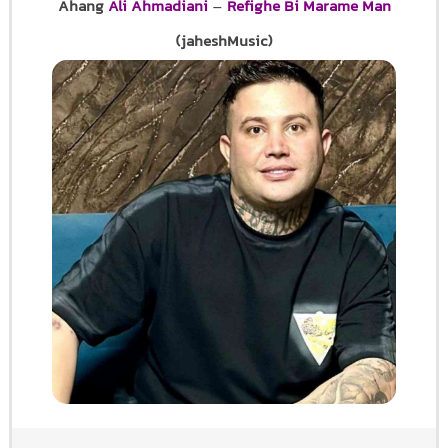
Ahang
Ali Ahmadiani
–
Refighe Bi Marame Man
(jaheshMusic)