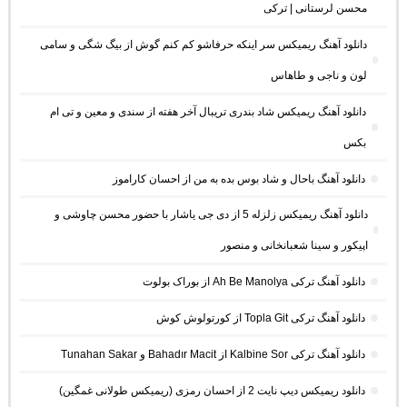
محسن لرستانی | ترکی
دانلود آهنگ ریمیکس سر اینکه حرفاشو کم کنم گوش از بیگ شگی و سامی
لون و ناجی و طاهاس
دانلود آهنگ ریمیکس شاد بندری تریبال آخر هفته از سندی و معین و تی ام
بکس
دانلود آهنگ باحال و شاد بوس بده به من از احسان کاراموز
دانلود آهنگ ریمیکس زلزله 5 از دی جی یاشار با حضور محسن چاوشی و
اپیکور و سینا شعبانخانی و منصور
دانلود آهنگ ترکی Ah Be Manolya از بوراک بولوت
دانلود آهنگ ترکی Topla Git از کورتولوش کوش
دانلود آهنگ ترکی Kalbine Sor از Bahadır Macit و Tunahan Sakar
دانلود ریمیکس دیپ نایت 2 از احسان رمزی (ریمیکس طولانی غمگین)