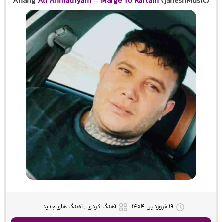
Ahang
Ali Ahmadiyani
–
Marge To Raftam
(jaheshMusic)
۱۹ فروردین ۱۴۰۴
آهنگ کردی , آهنگ های جدید