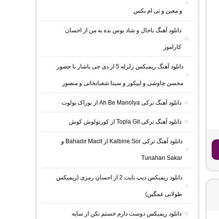
و معین و تی ام بکس
دانلود آهنگ باحال و شاد بوس بده به من از احسان
کاراموز
دانلود آهنگ ریمیکس زلزله 5 از دی جی یاشار با حضور
محسن چاوشی و اپیکور و سینا شعبانخانی و منصور
دانلود آهنگ ترکی Ah Be Manolya از بوراک بولوت
دانلود آهنگ ترکی Topla Git از کورتولوش کوش
دانلود آهنگ ترکی Kalbine Sor از Bahadır Macit و
Tunahan Sakar
دانلود ریمیکس دیپ نایت 2 از احسان رمزی (ریمیکس
طولانی غمگین)
دانلود ریمیکس دوست دارم خستم نکن از سایه