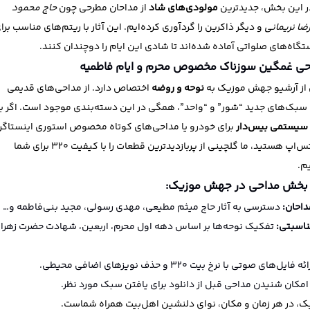
ر این بخش، جدیدترین
مولودی‌های شاد
از مداحان مطرحی چون
حاج محمود
ضا نریمانی
و دیگر ذاکرین را گردآوری کرده‌ایم. این آثار با ریتم‌های مناسب برا
گاه‌های صلواتی آماده شده‌اند تا شادی این ایام را دوچندان کنند.
حی غمگین سوزناک مخصوص محرم و ایام فاطمیه
 از آرشیو جهش موزیک به
نوحه و روضه
اختصاص دارد. از مداحی‌های قدیمی
 سبک‌های جدید “شور” و “واحد”، همگی در این دسته‌بندی موجود است. اگر ب
سیستمی بیس‌دار
برای خودرو یا مداحی‌های کوتاه مخصوص استوری اینستاگر
و وضعیت واتس‌اپ هستید، ما گلچینی از پربازدیدترین قطعات را با کیفیت ۳۲۰ برای شما
م.
 بخش مداحی در جهش موزیک:
داحان:
دسترسی به آثار حاج میثم مطیعی، مهدی رسولی، مجید بنی‌فاطمه و…
ناسبتی:
تفکیک نوحه‌ها بر اساس دهه اول محرم، اربعین، شهادت حضرت زهرا 
ه فایل‌های صوتی با نرخ بیت ۳۲۰ و حذف نویزهای اضافی محیطی.
مکان شنیدن مداحی قبل از دانلود برای یافتن سبک مورد نظر.
، در هر زمان و مکان، نوای دلنشین اهل‌بیت همراه شماست.