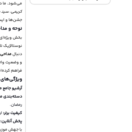
می‌شود. ما د
کریمی
،
سید ر
جشن‌ها و ایست
نوحه و مدا
بخش ویژه‌ای
نوستالژیک تا
دنبال
مداحی 
فراهم کرده‌ای
ویژگی‌های
آرشیو جامع م
دسته‌بندی م
رمضان.
کیفیت برتر:
ارائ
پخش آنلاین:
ا
با جهش موزیک